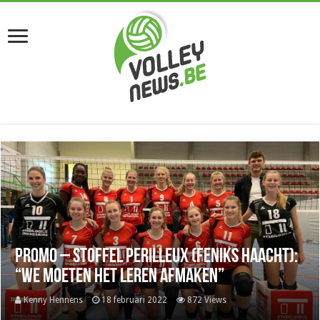
Promo – Stoffel Perilleux (Feniks Haacht):
“We moeten het leren afmaken”
Kenny Hennens
18 februari 2022
872 Views