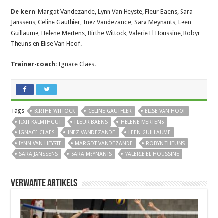
De kern
: Margot Vandezande, Lynn Van Heyste, Fleur Baens, Sara
Janssens, Celine Gauthier, Inez Vandezande, Sara Meynants, Leen
Guillaume, Helene Mertens, Birthe Wittock, Valerie El Houssine, Robyn
Theuns en Elise Van Hoof.
Trainer-coach
: Ignace Claes.
Tags
BIRTHE WITTOCK
CELINE GAUTHIER
ELISE VAN HOOF
FIXIT KALMTHOUT
FLEUR BAENS
HELENE MERTENS
IGNACE CLAES
INEZ VANDEZANDE
LEEN GUILLAUME
LYNN VAN HEYSTE
MARGOT VANDEZANDE
ROBYN THEUNS
SARA JANSSENS
SARA MEYNANTS
VALERIE EL HOUSSINE
Verwante artikels