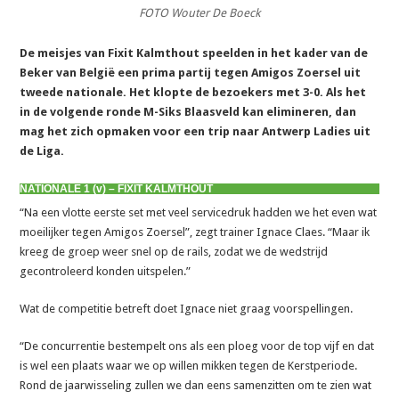
FOTO Wouter De Boeck
De meisjes van Fixit Kalmthout speelden in het kader van de
Beker van België een prima partij tegen Amigos Zoersel uit
tweede nationale. Het klopte de bezoekers met 3-0. Als het
in de volgende ronde M-Siks Blaasveld kan elimineren, dan
mag het zich opmaken voor een trip naar Antwerp Ladies uit
de Liga.
NATIONALE 1 (v) – FIXIT KALMTHOUT
“Na een vlotte eerste set met veel servicedruk hadden we het even wat
moeilijker tegen Amigos Zoersel”, zegt trainer Ignace Claes. “Maar ik
kreeg de groep weer snel op de rails, zodat we de wedstrijd
gecontroleerd konden uitspelen.”
Wat de competitie betreft doet Ignace niet graag voorspellingen.
“De concurrentie bestempelt ons als een ploeg voor de top vijf en dat
is wel een plaats waar we op willen mikken tegen de Kerstperiode.
Rond de jaarwisseling zullen we dan eens samenzitten om te zien wat