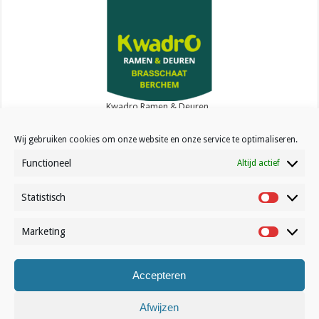
Kwadro Ramen & Deuren
Wij gebruiken cookies om onze website en onze service te optimaliseren.
Functioneel
Altijd actief
Statistisch
Statistisc
Contact
Over Volleynews
Marketing
Marketin
Abonneer nu
Accepteren
© Volleynews.be
2026
Afwijzen
Algemene voorwaarden
|
Privacy
|
Cookies
|
Disclaimer