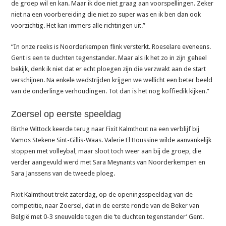
de groep wil en kan. Maar ik doe niet graag aan voorspellingen. Zeker
niet na een voorbereiding die niet zo super was en ik ben dan ook
voorzichtig. Het kan immers alle richtingen uit.”
“In onze reeks is Noorderkempen flink versterkt. Roeselare eveneens.
Gent is een te duchten tegenstander. Maar als ik het zo in zijn geheel
bekijk, denk ik niet dat er echt ploegen zijn die verzwakt aan de start
verschijnen. Na enkele wedstrijden krijgen we wellicht een beter beeld
van de onderlinge verhoudingen. Tot dan is het nog koffiedik kijken.”
Zoersel op eerste speeldag
Birthe Wittock keerde terug naar Fixit Kalmthout na een verblijf bij
Vamos Stekene Sint-Gillis-Waas. Valerie El Houssine wilde aanvankelijk
stoppen met volleybal, maar sloot toch weer aan bij de groep, die
verder aangevuld werd met Sara Meynants van Noorderkempen en
Sara Janssens van de tweede ploeg.
Fixit Kalmthout trekt zaterdag, op de openingsspeeldag van de
competitie, naar Zoersel, dat in de eerste ronde van de Beker van
België met 0-3 sneuvelde tegen die ‘te duchten tegenstander’ Gent.