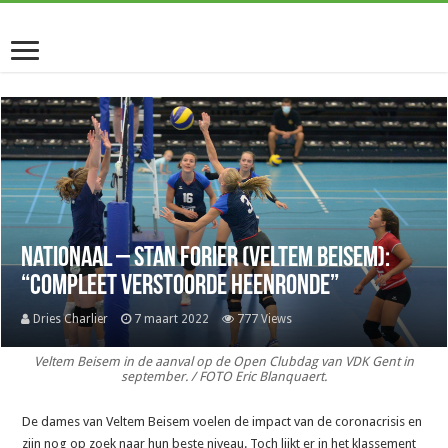
Nationaal – Stan Forier (Veltem Beisem):
“Compleet verstoorde heenronde”
Dries Charlier
7 maart 2022
777 Views
Veltem Beisem in de aanval op de Open Clubdag van VDK Gent in
september. / FOTO Eric Blanquaert.
De dames van Veltem Beisem voelen de impact van de coronacrisis en
zijn nog op zoek naar hun beste niveau. Toch lijkt er in het klassement