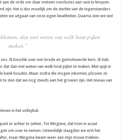
et aan de orde om daar meteen conclusies aan vast te knopen.
d zijn. Het is dus moeilijk om de sterkte van de tegenstanders
moeten we uitgaan van onze eigen kwaliteiten. Daarna zien we wel
oblemen, dan niet weten van welk hout pijlen
maken.”
j ons. Ik beschik over een brede en gemotiveerde kern. Ik heb
r dat dan niet weten van welk hout pijlen te maken. Met spijt in
 de bank houden. Maar zodra die mogen inkomen, plooien ze
om te zien dat we nog steeds aan het groeien zijn. Het niveau van
even in het volleybal.
punt er achter te zetten. Tot Wingene, dat toen in acuut
gen om over te nemen. Uiteindelijk slaagden we erin het
Aalter, maar Wingene kwam weer aan mijn mouw trekken.