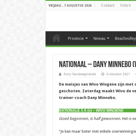
Contact
Foto’s
VRIJDAG , 7 AUGUSTUS 2026
Provincie
Niveau
Beachvolley
Nationaal – Dany Minnebo (
Fons Vandewynckele
6 oktober 2021
De meisjes van Wivo Wingene zijn met d
geschoten. Zaterdag maakt Wivo de ver
trainer-coach Dany Minnebo.
NATIONALE 3 A (v) – WIVO WINGENE
Goed begonnen, is half gewonnen
. Het is
“Je kan maar beter met enkele overwinningen