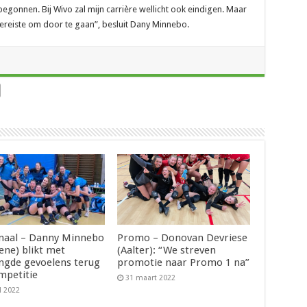
egonnen. Bij Wivo zal mijn carrière wellicht ook eindigen. Maar
 vereiste om door te gaan”, besluit Dany Minnebo.
naal – Danny Minnebo
Promo – Donovan Devriese
ene) blikt met
(Aalter): “We streven
gde gevoelens terug
promotie naar Promo 1 na”
mpetitie
31 maart 2022
l 2022