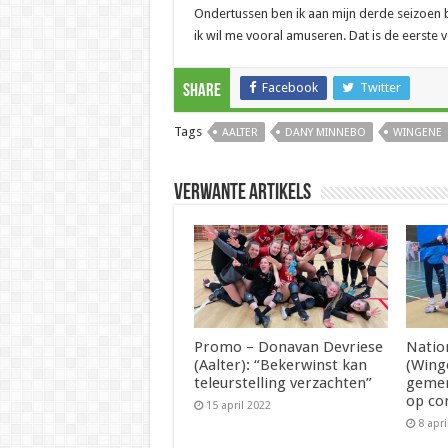
Ondertussen ben ik aan mijn derde seizoen b
ik wil me vooral amuseren. Dat is de eerste
Facebook
Twitter
Share
Tags
AALTER
DANY MINNEBO
WINGENE
Verwante artikels
Promo – Donavan Devriese
Natio
(Aalter): “Bekerwinst kan
(Wing
teleurstelling verzachten”
gemen
op co
15 april 2022
8 apri