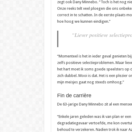
zegt ook Dany Minnebo. “Toch is het nog ni
Onze reeks telt veel ploegen die ons onbeken
correct in te schatten. In de eerste plaats 
hoe hoog we kunnen eindigen.”
“Liever positieve selectiepr
“Momenteel is het in ieder geval genieten bi
zelfs positieve selectieproblemen. Maar lieve
het hart moet ik soms goede speelsters op
zich dubbel. Mooi is dat. Het is een plezier 
mijn meisjes gaat nog steeds omhoog.”
Fin de carrière
De 63-jarige Dany Minnebo zit al een mensenl
“Enkele jaren geleden was ik van plan er een 
degradatiegevaar vertoefde, me kon overtui
behoud te verzekeren. Nadien trok ik naar 