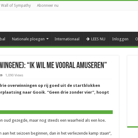
Wall of Sympathy
Abonneer nu
bal
Nationale ploegen
Internationaal
LEES NU
Inloggen
O
Wingene): “Ik wil me vooral amuseren”
1,090 Views
rie overwinningen op rij goed uit de startblokken
plaatsing naar Gooik. “Geen drie zonder vier”, hoopt
 een oud gezegde, maar nog steeds een waarheid als een koe.
 aan het seizoen beginnen, dan in het verliezende kamp staan”,