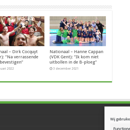
naal – Dirk Cocquyt
Nationaal – Hanne Cappan
er): “Na verrassende
(VDK Gent): “Ik kom niet
 bevestigen”
uitbollen in de B-ploeg”
nuari 2022
3 december 2021
Wij gebruike
Functione