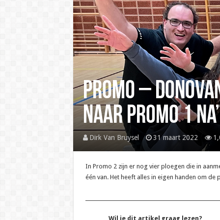
Promo – Donovan
naar Promo 1 na
Dirk Van Bruysel
31 maart 2022
1,
In Promo 2 zijn er nog vier ploegen die in aanm
één van. Het heeft alles in eigen handen om de p
______________________________________________________
Wil je dit artikel graag lezen?