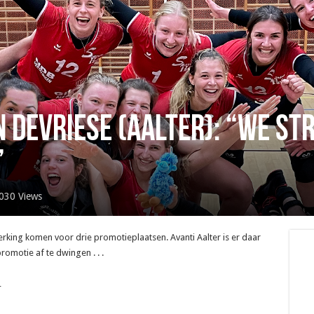
 Devriese (Aalter): “We st
”
030 Views
erking komen voor drie promotieplaatsen. Avanti Aalter is er daar
romotie af te dwingen . . .
_