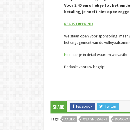
Voor 2.40 euro heb je tot het eind
betaling, je hoeft niet op te zegge
REGISTREER NU
We staan open voor sponsoring, maar wil
het engagement van de volleybalcommun
Hier
lees je in detail waarom we vasth
Bedankt voor uw begrip!
______________________________________________________
Facebook
Twitter
Share
Tags
AALTER
AYLA SMESSAERT
DONOVAN