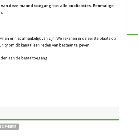
e van deze maand toegang tot alle publicaties. Eenmalige
n.
len er niet afhankelijk van zijn. We rekenen in de eerste plaats op
ity om dit kanaal een reden van bestaan te geven.
ouden aan de betaaltoegang.
_
 DEVRIESE