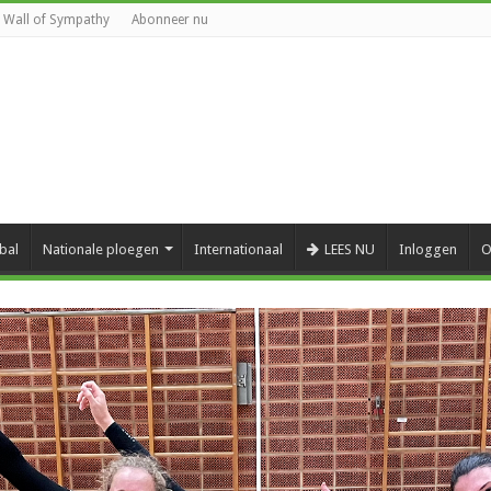
Wall of Sympathy
Abonneer nu
bal
Nationale ploegen
Internationaal
LEES NU
Inloggen
O