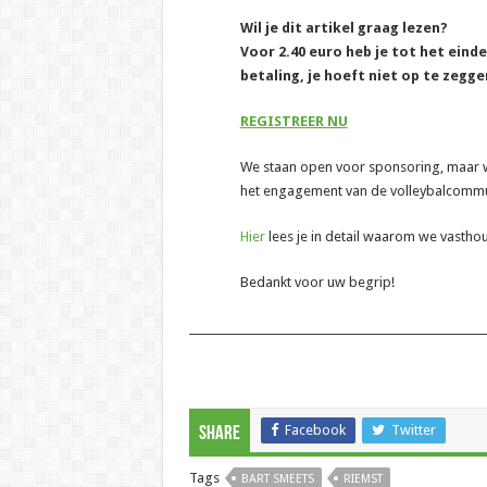
Wil je dit artikel graag lezen?
Voor 2.40 euro heb je tot het eind
betaling, je hoeft niet op te zegge
REGISTREER NU
We staan open voor sponsoring, maar wil
het engagement van de volleybalcommun
Hier
lees je in detail waarom we vasth
Bedankt voor uw begrip!
______________________________________________________
Facebook
Twitter
Share
Tags
BART SMEETS
RIEMST