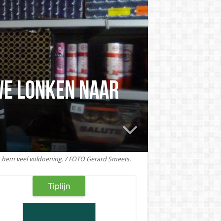
We lonken naar
en hem veel voldoening. / FOTO Gerard Smeets.
Tiplijn