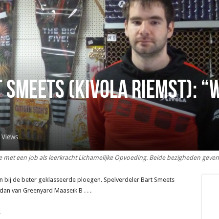
 Smeets (Kivola Riemst): “
 Views
re met een job als leerkracht Lichamelijke Opvoeding. Beide bezigheden gev
en bij de beter geklasseerde ploegen. Spelverdeler Bart Smeets
dan van Greenyard Maaseik B . . .
_