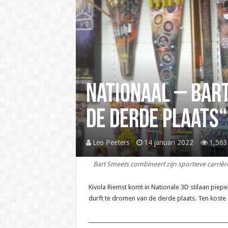
Nationaal – Bart
de derde plaats“
Leo Peeters
14 januari 2022
1,563
Bart Smeets combineert zijn sportieve carriè
Kivola Riemst komt in Nationale 3D stilaan piep
durft te dromen van de derde plaats. Ten koste 
______________________________________________________