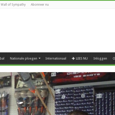
Wall of Sympathy
Abonneer nu
bal
Nationale ploegen
Internationaal
LEES NU
Inloggen
O