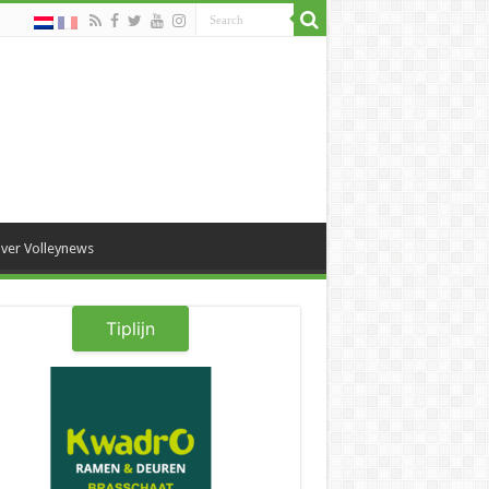
ver Volleynews
Tiplijn