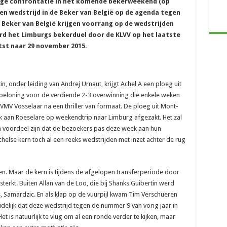
nge confrontatie in het komende bekerweekend (op
een wedstrijd in de Beker van België op de agenda tegen
 Beker van België krijgen voorrang op de wedstrijden
d het Limburgs bekerduel door de KLVV op het laatste
tst naar 29 november 2015.
, onder leiding van Andrej Urnaut, krijgt Achel A een ploeg uit
e beloning voor de verdiende 2-3 overwinning die enkele weken
V Vosselaar na een thriller van formaat. De ploeg uit Mont-
 aan Roeselare op weekendtrip naar Limburg afgezakt. Het zal
 voordeel zijn dat de bezoekers pas deze week aan hun
helse kern toch al een reeks wedstrijden met inzet achter de rug
n. Maar de kern is tijdens de afgelopen transferperiode door
erkt. Buiten Allan van de Loo, die bij Shanks Guibertin werd
Samardzic. En als klap op de vuurpijl kwam Tim Verschueren
idelijk dat deze wedstrijd tegen de nummer 9 van vorig jaar in
et is natuurlijk te vlug om al een ronde verder te kijken, maar