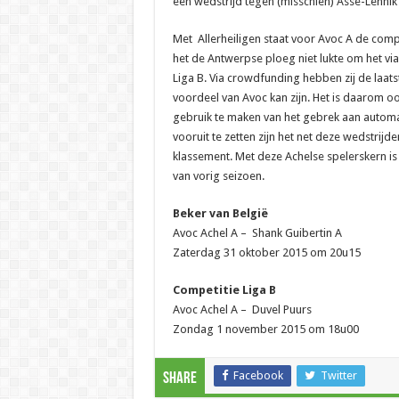
een wedstrijd tegen (misschien) Asse-Lennik 
Met Allerheiligen staat voor Avoc A de com
het de Antwerpse ploeg niet lukte om het via 
Liga B. Via crowdfunding hebben zij de laat
voordeel van Avoc kan zijn. Het is daarom o
gebruik te maken van het gebrek aan autom
vooruit te zetten zijn het net deze wedstrijd
klassement. Met deze Achelse spelerskern is
van vorig seizoen.
Beker van België
Avoc Achel A – Shank Guibertin A
Zaterdag 31 oktober 2015 om 20u15
Competitie Liga B
Avoc Achel A – Duvel Puurs
Zondag 1 november 2015 om 18u00
Facebook
Twitter
Share