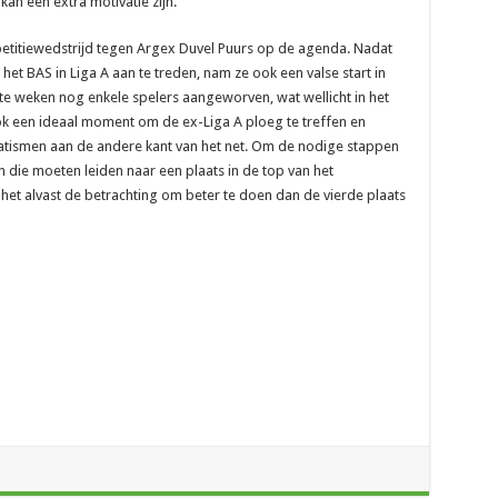
kan een extra motivatie zijn.
petitiewedstrijd tegen Argex Duvel Puurs op de agenda. Nadat
het BAS in Liga A aan te treden, nam ze ook een valse start in
ste weken nog enkele spelers aangeworven, wat wellicht in het
ok een ideaal moment om de ex-Liga A ploeg te treffen en
atismen aan de andere kant van het net. Om de nodige stappen
en die moeten leiden naar een plaats in de top van het
 het alvast de betrachting om beter te doen dan de vierde plaats