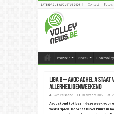
Contact
Foto’s
ZATERDAG , 8 AUGUSTUS 2026
Provincie
Niveau
Beachvolley
Liga B – Avoc Achel A staat
Allerheiligenweekend
Sven Persoone
30 oktober 2015
2
Avoc stond tot begin deze week voor 
wedstrijden. Doordat Duvel Puurs in la