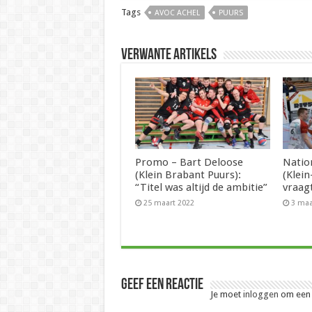
Tags
AVOC ACHEL
PUURS
Verwante artikels
Promo – Bart Deloose
Natio
(Klein Brabant Puurs):
(Klein
“Titel was altijd de ambitie”
vraag
25 maart 2022
3 maa
Geef een reactie
Je moet
inloggen
om een r