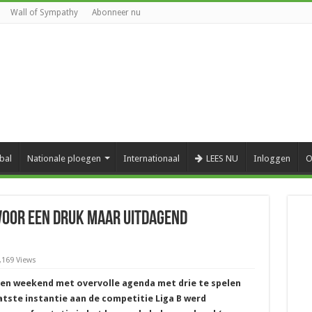
Wall of Sympathy
Abonneer nu
bal
Nationale ploegen
Internationaal
LEES NU
Inloggen
O
 voor een druk maar uitdagend
,169 Views
een weekend met overvolle agenda met drie te spelen
atste instantie aan de competitie Liga B werd