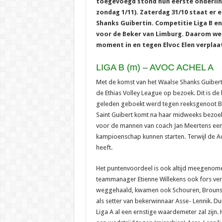
toegevoegd stond hun eerste onderli
zondag 1/11). Zaterdag 31/10 staat er 
Shanks Guibertin. Competitie Liga B en
voor de Beker van Limburg. Daarom wer
moment in en tegen Elvoc Elen verplaa
LIGA B (m) – AVOC ACHEL A
Met de komst van het Waalse Shanks Guibertin
de Ethias Volley League op bezoek. Dit is d
geleden geboekt werd tegen reeksgenoot BVM
Saint Guibert komt na haar midweeks bezoek
voor de mannen van coach Jan Meertens een
kampioenschap kunnen starten. Terwijl de Ac
heeft.
Het puntenvoordeel is ook altijd meegenome
teammanager Etienne Willekens ook fors verst
weggehaald, kwamen ook Schouren, Brouns, 
als setter van bekerwinnaar Asse- Lennik. Du
Liga A al een ernstige waardemeter zal zijn. H