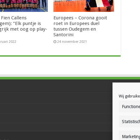
 Fien Callens
Europees – Corona gooit
em): “Elk puntje is
roet in Europees duel
grijk met oog op play-
tussen Oudegem en
Santorini
bruari 2022
24 november 2021
Wij gebruike
Functione
Statistisc
Marketin