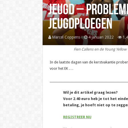
Jeugd – Probleme
jeugdploegen
Marcel Coppens
4 januari 2022
1,
Fien Callens en de Young Yellow 
In de laatste dagen van de kerstvakantie probe
voor het EK . . .
______________________________________________________
Wil je dit artikel graag lezen?
Voor 2.40 euro heb je tot het eind
betaling, je hoeft niet op te zegge
REGISTREER NU