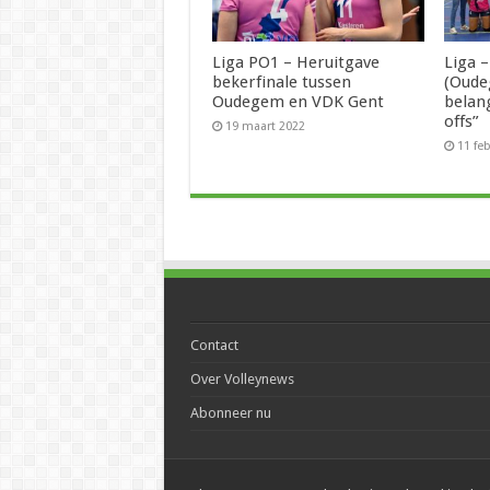
Liga PO1 – Heruitgave
Liga –
bekerfinale tussen
(Oudeg
Oudegem en VDK Gent
belan
offs”
19 maart 2022
11 fe
Contact
Over Volleynews
Abonneer nu