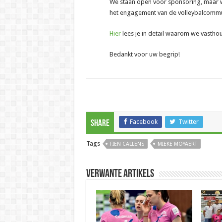
We staan open voor sponsoring, maar wil
het engagement van de volleybalcommun
Hier
lees je in detail waarom we vasth
Bedankt voor uw begrip!
______________________________________________________
Facebook
Twitter
Share
Tags
FIEN CALLENS
MIEKE MOYAERT
Verwante artikels