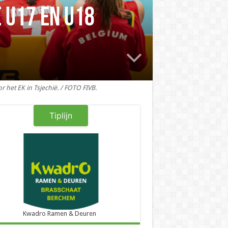
 U17 en U18
 het EK in Tsjechië. / FOTO FIVB.
Tiplijn
Kwadro Ramen & Deuren