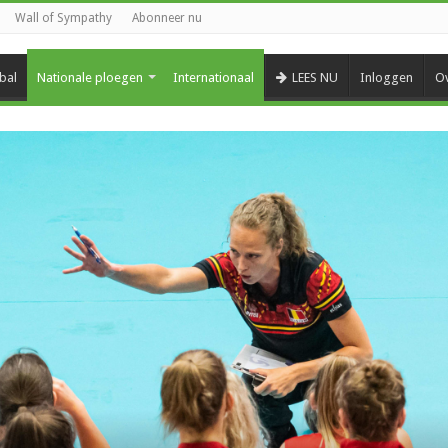
Wall of Sympathy
Abonneer nu
bal
Nationale ploegen
Internationaal
LEES NU
Inloggen
Ov