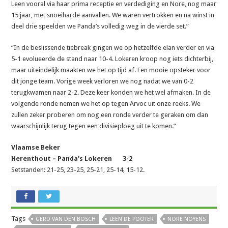
Leen vooral via haar prima receptie en verdediging en Nore, nog maar
15 jaar, met snoeiharde aanvallen. We waren vertrokken en na winst in
deel drie speelden we Panda’s volledig weg in de vierde set.”
“In de beslissende tiebreak gingen we op hetzelfde elan verder en via
5-1 evolueerde de stand naar 10-4. Lokeren kroop nog iets dichterbij,
maar uiteindelijk maakten we het op tijd af. Een mooie opsteker voor
dit jonge team. Vorige week verloren we nog nadat we van 0-2
terugkwamen naar 2-2. Deze keer konden we het wel afmaken. In de
volgende ronde nemen we het op tegen Arvoc uit onze reeks. We
zullen zeker proberen om nog een ronde verder te geraken om dan
waarschijnlijk terug tegen een divisieploeg uit te komen.”
Vlaamse Beker
Herenthout – Panda’s Lokeren 3-2
Setstanden: 21-25, 23-25, 25-21, 25-14, 15-12.
Tags
GERD VAN DEN BOSCH
LEEN DE POOTER
NORE NOYENS