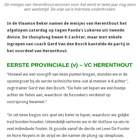
De meisjes van Herenthout wonnen voor het eerst in twee jaar nog eens
een wedstrijd. De vrije val is hiermee onderbroken.
In de Vlaamse Beker namen de meisjes van Herenthout het
afgelopen zaterdag op tegen Panda’s Lokeren uit tweede
divisie. De thuisploeg kwam 0-2 achter, maar met enkele
ingrepen van coach Gerd Van den Bosch kantelde de partij in
het voordeel van Herenthout.
EERSTE PROVINCIALE (v) – VC HERENTHOUT
“Hoewel we een voorgift van twee punten kregen, stonden we in de
openingsset bij de eerste technische time-out al meteen 4-8 achter”,
zegt trainer Gerd Van den Bosch. “De hele set liepen we een beetje
achter de feiten aan, waardoor de bezoekers verdiend op
voorsprong kwamen.”
“In set twee begon ons spel iets beter te lopen, waardoor we gelijke
tred konden houden. Uiteindelijk verloren we in de slotfase na iets te
veel individuele fouten. Ik gooide vanaf de derde set Leen De Pooter
en Nore Noyens in de strijd en die namen de ploeg op sleeptouw.