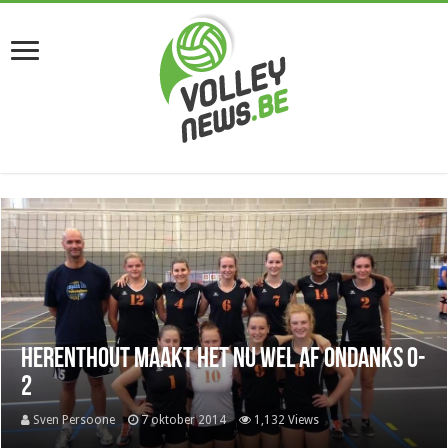
Herenthout maakt het nu wel af ondanks 0-
2
Sven Persoone
7 oktober 2014
1,132 Views