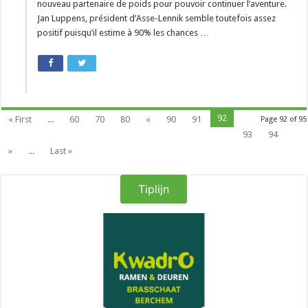
nouveau partenaire de poids pour pouvoir continuer l’aventure.
Jan Luppens, président d’Asse-Lennik semble toutefois assez
positif puisqu’il estime à 90% les chances …
92
« First
...
60
70
80
«
90
91
Page 92 of 95
93
94
»
...
Last »
Tiplijn