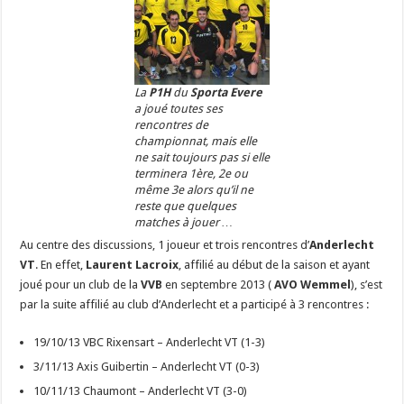
La
P1H
du
Sporta Evere
a joué toutes ses
rencontres de
championnat, mais elle
ne sait toujours pas si elle
terminera 1ère, 2e ou
même 3e alors qu’il ne
reste que quelques
matches à jouer …
Au centre des discussions, 1 joueur et trois rencontres d’
Anderlecht
VT
. En effet,
Laurent Lacroix
, affilié au début de la saison et ayant
joué pour un club de la
VVB
en septembre 2013 (
AVO Wemmel
), s’est
par la suite affilié au club d’Anderlecht et a participé à 3 rencontres :
19/10/13 VBC Rixensart – Anderlecht VT (1-3)
3/11/13 Axis Guibertin – Anderlecht VT (0-3)
10/11/13 Chaumont – Anderlecht VT (3-0)