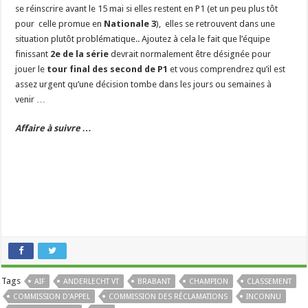
se réinscrire avant le 15 mai si elles restent en P1 (et un peu plus tôt
pour celle promue en
Nationale 3
), elles se retrouvent dans une
situation plutôt problématique.. Ajoutez à cela le fait que l’équipe
finissant
2e de la série
devrait normalement être désignée pour
jouer le
tour final des second de P1
et vous comprendrez qu’il est
assez urgent qu’une décision tombe dans les jours ou semaines à
venir …
Affaire à suivre …
Tags
AIF
ANDERLECHT VT
BRABANT
CHAMPION
CLASSEMENT
COMMISSION D'APPEL
COMMISSION DES RÉCLAMATIONS
INCONNU