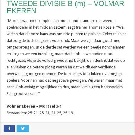
TWEEDE DIVISIE B (m) – VOLMAR
EKEREN
“Mortsel was niet compleet en moest onder andere de tweede
spelverdeler in het midden zetten”, zegt trainer Thomas Rossie. “We
wisten dat dit onze kans was om drie punten te pakken. Zeker thuis en
dat zorgde toch enigszins voor druk. Maar we zijn daar goed mee
omgesprongen. In de derde set werden we een beetje nonchalanter
en kregen we een inzinking, maar dat hebben we nadien mooi
rechtgezet. Als je de volledig wedstrijd bekijkt, dan denk ik dat we op
alle vlakken de betere ploeg waren en dat we dit een verdiende
overwinning mogen noemen. De bezoekers beschikten over negen
spelers. Voor hen had dat negatieve gevolgen. Wij waren maar met
acht. Ook weinig mogelijkheden dus, maar ik mis geen basisspelers.
Een groot verschil.”
Volmar Ekeren – Mortsel 3-1
Setstanden: 25-21, 25-21, 21-25, 25-19.