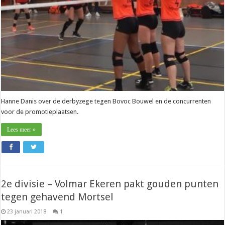
nederlaag
toe
Hanne Danis over de derbyzege tegen Bovoc Bouwel en de concurrenten
voor de promotieplaatsen.
Lees meer »
2e divisie – Volmar Ekeren pakt gouden punten
tegen gehavend Mortsel
23 januari 2018
1