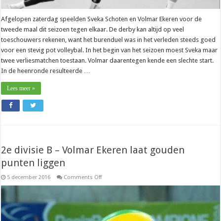
Afgelopen zaterdag speelden Sveka Schoten en Volmar Ekeren voor de
tweede maal dit seizoen tegen elkaar. De derby kan altijd op veel
toeschouwers rekenen, want het burenduel was in het verleden steeds goed
voor een stevig pot volleybal. In het begin van het seizoen moest Sveka maar
twee verliesmatchen toestaan. Volmar daarentegen kende een slechte start.
In de heenronde resulteerde …
Lees meer »
2e divisie B – Volmar Ekeren laat gouden
punten liggen
on
5 december 2016
Comments Off
2e
divisie
B
–
Volmar
Ekeren