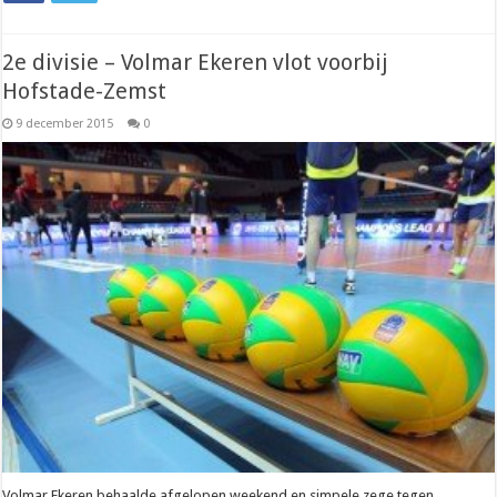
2e divisie – Volmar Ekeren vlot voorbij
Hofstade-Zemst
9 december 2015
0
Volmar Ekeren behaalde afgelopen weekend en simpele zege tegen