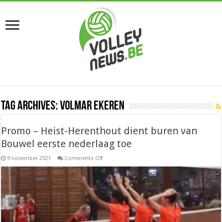
Tag Archives:
Volmar Ekeren
Promo – Heist-Herenthout dient buren van
Bouwel eerste nederlaag toe
on
9 november 2021
Comments Off
Promo
–
Heist-
Herenthout
dient
buren
van
Bouwel
eerste