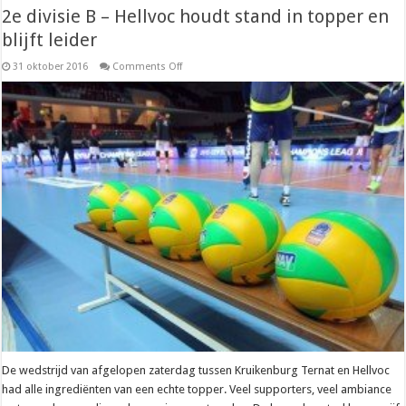
2e divisie B – Hellvoc houdt stand in topper en
blijft leider
on
31 oktober 2016
Comments Off
2e
divisie
B
–
Hellvoc
houdt
stand
in
topper
en
blijft
leider
De wedstrijd van afgelopen zaterdag tussen Kruikenburg Ternat en Hellvoc
had alle ingrediënten van een echte topper. Veel supporters, veel ambiance