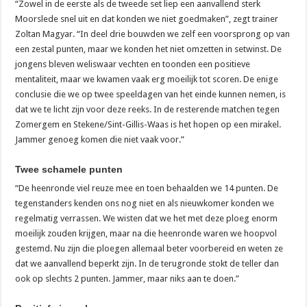
“Zowel in de eerste als de tweede set liep een aanvallend sterk
Moorslede snel uit en dat konden we niet goedmaken”, zegt trainer
Zoltan Magyar. “In deel drie bouwden we zelf een voorsprong op van
een zestal punten, maar we konden het niet omzetten in setwinst. De
jongens bleven weliswaar vechten en toonden een positieve
mentaliteit, maar we kwamen vaak erg moeilijk tot scoren. De enige
conclusie die we op twee speeldagen van het einde kunnen nemen, is
dat we te licht zijn voor deze reeks. In de resterende matchen tegen
Zomergem en Stekene/Sint-Gillis-Waas is het hopen op een mirakel.
Jammer genoeg komen die niet vaak voor.”
Twee schamele punten
“De heenronde viel reuze mee en toen behaalden we 14 punten. De
tegenstanders kenden ons nog niet en als nieuwkomer konden we
regelmatig verrassen. We wisten dat we het met deze ploeg enorm
moeilijk zouden krijgen, maar na die heenronde waren we hoopvol
gestemd. Nu zijn die ploegen allemaal beter voorbereid en weten ze
dat we aanvallend beperkt zijn. In de terugronde stokt de teller dan
ook op slechts 2 punten. Jammer, maar niks aan te doen.”