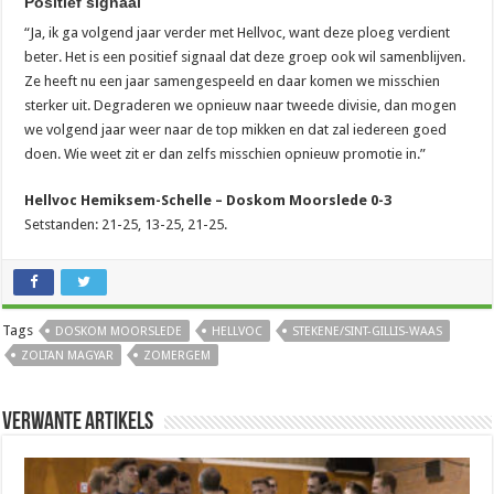
Positief signaal
“Ja, ik ga volgend jaar verder met Hellvoc, want deze ploeg verdient
beter. Het is een positief signaal dat deze groep ook wil samenblijven.
Ze heeft nu een jaar samengespeeld en daar komen we misschien
sterker uit. Degraderen we opnieuw naar tweede divisie, dan mogen
we volgend jaar weer naar de top mikken en dat zal iedereen goed
doen. Wie weet zit er dan zelfs misschien opnieuw promotie in.”
Hellvoc Hemiksem-Schelle – Doskom Moorslede 0-3
Setstanden: 21-25, 13-25, 21-25.
Tags
DOSKOM MOORSLEDE
HELLVOC
STEKENE/SINT-GILLIS-WAAS
ZOLTAN MAGYAR
ZOMERGEM
Verwante artikels