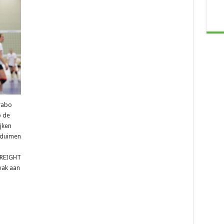
hikt
rabo
p de
jken
 duimen
FREIGHT
ak aan