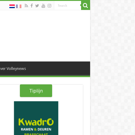
ver Volleynews
Tiplijn