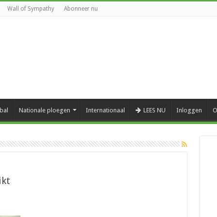
Wall of Sympathy
Abonneer nu
bal
Nationale ploegen
Internationaal
LEES NU
Inloggen
O
ikt