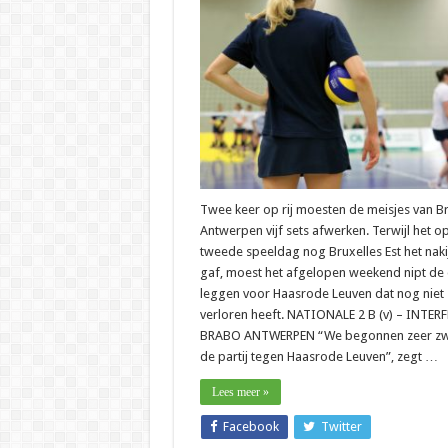
–
Wim
Eennaes:
“Resultaat
van
ondergesc
belang,
maar
…”
Twee keer op rij moesten de meisjes van B
Antwerpen vijf sets afwerken. Terwijl het o
tweede speeldag nog Bruxelles Est het naki
gaf, moest het afgelopen weekend nipt de
leggen voor Haasrode Leuven dat nog niet
verloren heeft. NATIONALE 2 B (v) – INTER
BRABO ANTWERPEN “We begonnen zeer zw
de partij tegen Haasrode Leuven”, zegt …
Lees meer »
Facebook
Twitter