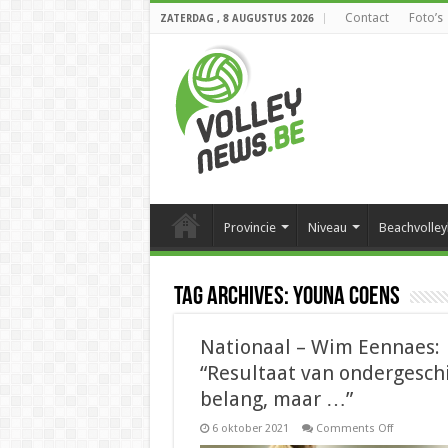
Contact
Foto’s
ZATERDAG , 8 AUGUSTUS 2026
Provincie
Niveau
Beachvolley
Tag Archives:
Youna Coens
Nationaal – Wim Eennaes:
“Resultaat van ondergesch
belang, maar …”
on
6 oktober 2021
Comments Off
Nationaal