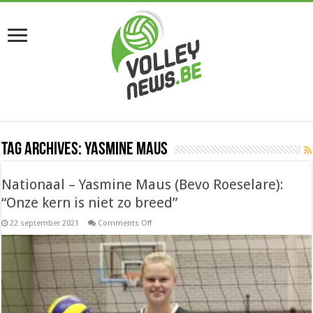
Tag Archives:
Yasmine Maus
Nationaal – Yasmine Maus (Bevo Roeselare):
“Onze kern is niet zo breed”
on
22 september 2021
Comments Off
Nationaal
–
Yasmine
Maus
(Bevo
Roeselare):
“Onze
kern
is