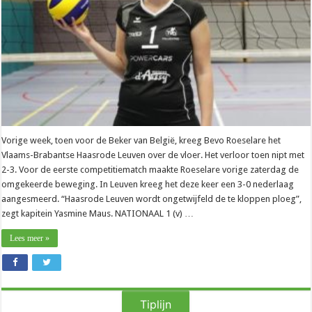
niet
zo
breed”
Vorige week, toen voor de Beker van België, kreeg Bevo Roeselare het
Vlaams-Brabantse Haasrode Leuven over de vloer. Het verloor toen nipt met
2-3. Voor de eerste competitiematch maakte Roeselare vorige zaterdag de
omgekeerde beweging. In Leuven kreeg het deze keer een 3-0 nederlaag
aangesmeerd. “Haasrode Leuven wordt ongetwijfeld de te kloppen ploeg”,
zegt kapitein Yasmine Maus. NATIONAAL 1 (v) …
Lees meer »
Tiplijn