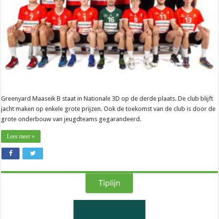
op
alle
fronten”
Greenyard Maaseik B staat in Nationale 3D op de derde plaats. De club blijft
jacht maken op enkele grote prijzen. Ook de toekomst van de club is door de
grote onderbouw van jeugdteams gegarandeerd.
Lees meer »
Tiplijn