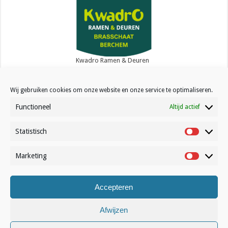
Kwadro Ramen & Deuren
Wij gebruiken cookies om onze website en onze service te optimaliseren.
Functioneel
Altijd actief
Statistisch
Contact
Statistisc
Over Volleynews
Marketing
Marketin
Abonneer nu
Accepteren
© Volleynews.be
2026
Algemene voorwaarden
|
Privacy
|
Cookies
|
Disclaimer
Afwijzen