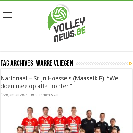
Tag Archives:
Warre Vliegen
Nationaal – Stijn Hoessels (Maaseik B): “We
doen mee op alle fronten”
on
20 januari 2022
Comments Off
Nationaal
–
Stijn
Hoessels
(Maaseik
B):
“We
doen
mee