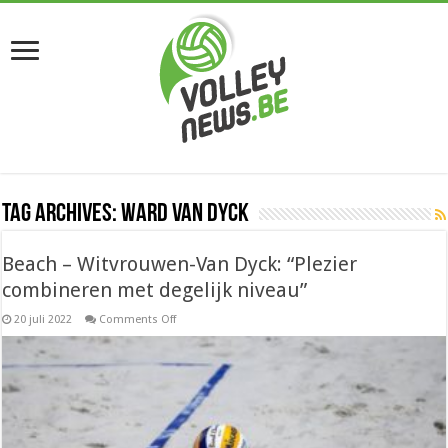
Tag Archives:
Ward Van Dyck
Beach – Witvrouwen-Van Dyck: “Plezier
combineren met degelijk niveau”
on
20 juli 2022
Comments Off
Beach
–
Witvrouwen-
Van
Dyck:
“Plezier
combineren
met
degelijk