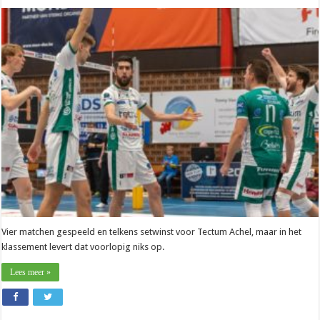
Liga
–
Brecht
Campforts
(Tectum
Achel):
“Ik
vind
dat
we
meer
verdiend
hadden”
Vier matchen gespeeld en telkens setwinst voor Tectum Achel, maar in het
klassement levert dat voorlopig niks op.
Lees meer »