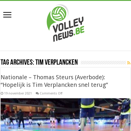
Tag Archives:
Tim Verplancken
Nationale – Thomas Steurs (Averbode):
“Hopelijk is Tim Verplancken snel terug”
on
19 november 2021
Comments Off
Nationale
–
Thomas
Steurs
(Averbode):
“Hopelijk
is
Tim
Verplancken