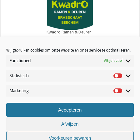
Kwadro Ramen & Deuren
Wij gebruiken cookies om onze website en onze service te optimaliseren.
Functioneel
Altijd actief
Statistisch
Contact
Statistisc
Over Volleynews
Marketing
Marketin
Abonneer nu
Accepteren
© Volleynews.be
2026
Algemene voorwaarden
|
Privacy
|
Cookies
|
Disclaimer
Afwijzen
Français
Nederlands
Voorkeuren bewaren