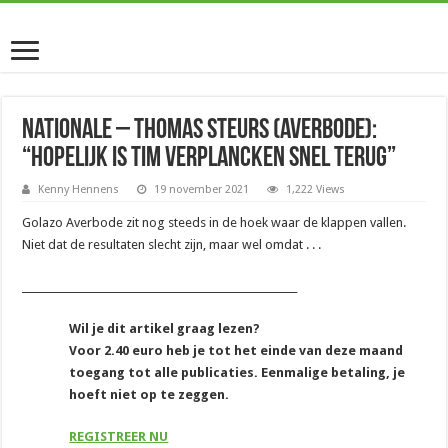
Nationale – Thomas Steurs (Averbode):
“Hopelijk is Tim Verplancken snel terug”
Kenny Hennens
19 november 2021
1,222 Views
Golazo Averbode zit nog steeds in de hoek waar de klappen vallen.
Niet dat de resultaten slecht zijn, maar wel omdat . . .
_______________________________________________________
Wil je dit artikel graag lezen?
Voor 2.40 euro heb je tot het einde van deze maand
toegang tot alle publicaties. Eenmalige betaling, je
hoeft niet op te zeggen.
REGISTREER NU