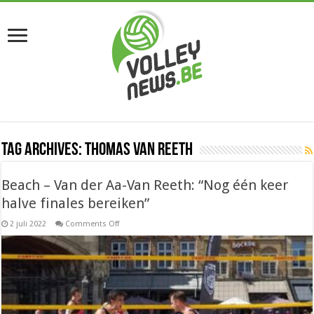
Tag Archives:
Thomas Van Reeth
Beach – Van der Aa-Van Reeth: “Nog één keer
halve finales bereiken”
on
2 juli 2022
Comments Off
Beach
–
Van
der
Aa-
Van
Reeth:
“Nog
één