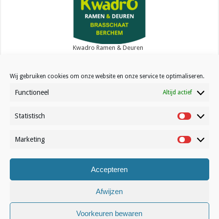
Kwadro Ramen & Deuren
Wij gebruiken cookies om onze website en onze service te optimaliseren.
Functioneel
Altijd actief
Statistisch
Contact
Statistisc
Over Volleynews
Marketing
Marketin
Abonneer nu
Accepteren
© Volleynews.be
2026
Algemene voorwaarden
|
Privacy
|
Cookies
|
Disclaimer
Afwijzen
Nederlands
Voorkeuren bewaren