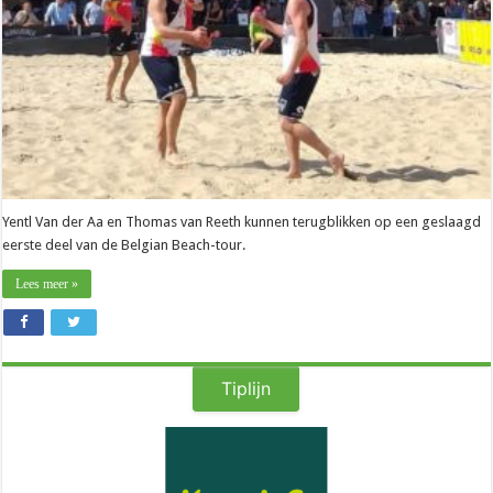
keer
halve
finales
bereiken”
Yentl Van der Aa en Thomas van Reeth kunnen terugblikken op een geslaagd
eerste deel van de Belgian Beach-tour.
Lees meer »
Tiplijn