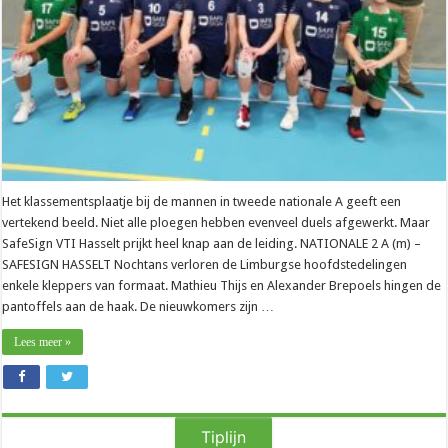
recept
voor
de
overwinning”
Het klassementsplaatje bij de mannen in tweede nationale A geeft een
vertekend beeld. Niet alle ploegen hebben evenveel duels afgewerkt. Maar
SafeSign VTI Hasselt prijkt heel knap aan de leiding. NATIONALE 2 A (m) –
SAFESIGN HASSELT Nochtans verloren de Limburgse hoofdstedelingen
enkele kleppers van formaat. Mathieu Thijs en Alexander Brepoels hingen de
pantoffels aan de haak. De nieuwkomers zijn …
Lees meer »
Tiplijn