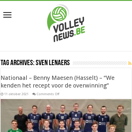
Tag Archives:
Sven Lenaers
Nationaal – Benny Maesen (Hasselt) – “We
kenden het recept voor de overwinning”
on
11 oktober 2021
Comments Off
Nationaal
–
Benny
Maesen
(Hasselt)
–
“We
kenden
het