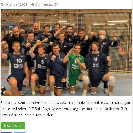
on
10 januari 2022
Comments Off
Nationaal
–
Benny
Maesen
(Hasselt):
“We
misten
set-
up
Niels
Vandenreyt”
Een verrassende ontwikkeling in tweede nationale. Lint pakte zwaar uit tegen
het te zelfzekere VT SafeSign Hasselt en sloeg toe met een bikkelharde 3-0.
Lint is virtueel de nieuwe leider.
Lees meer »