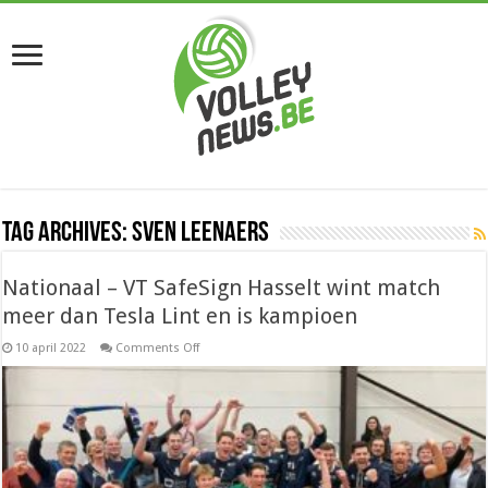
Tag Archives:
Sven Leenaers
Nationaal – VT SafeSign Hasselt wint match
meer dan Tesla Lint en is kampioen
on
10 april 2022
Comments Off
Nationaal
–
VT
SafeSign
Hasselt
wint
match
meer
dan