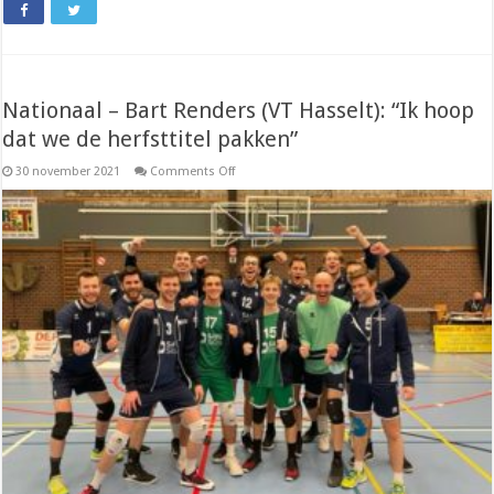
Nationaal – Bart Renders (VT Hasselt): “Ik hoop
dat we de herfsttitel pakken”
on
30 november 2021
Comments Off
Nationaal
–
Bart
Renders
(VT
Hasselt):
“Ik
hoop
dat
we
de
herfsttitel
pakken”