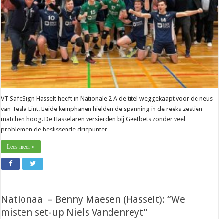
Tesla
Lint
en
is
kampioen
VT SafeSign Hasselt heeft in Nationale 2 A de titel weggekaapt voor de neus
van Tesla Lint. Beide kemphanen hielden de spanning in de reeks zestien
matchen hoog. De Hasselaren versierden bij Geetbets zonder veel
problemen de beslissende driepunter.
Lees meer »
Nationaal – Benny Maesen (Hasselt): “We
misten set-up Niels Vandenreyt”