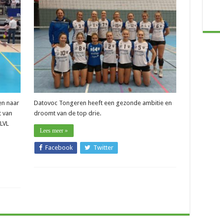
–
Niels
Notelaers
(Datovoc):
“Ik
train
een
jonge
bende
toffe
dames“
en naar
Datovoc Tongeren heeft een gezonde ambitie en
t van
droomt van de top drie.
 LVL
Lees meer »
Facebook
Twitter