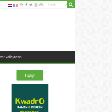
ver Volleynews
Tiplijn