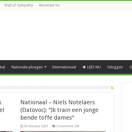
Wall of Sympathy
Abonneer nu
bal
Nationale ploegen
Internationaal
LEES NU
Inloggen
O
s
Nationaal – Niels Notelaers
el
(Datovoc): “Ik train een jonge
bende toffe dames“
on
30 oktober 2021
Comments Off
Nationaal