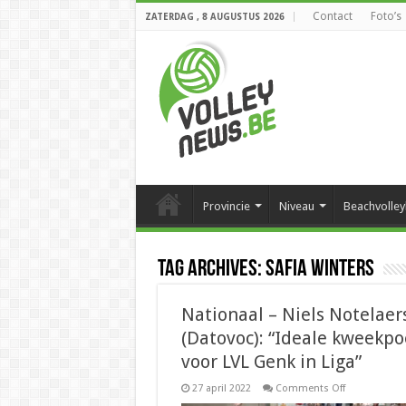
Contact
Foto’s
ZATERDAG , 8 AUGUSTUS 2026
Provincie
Niveau
Beachvolley
Tag Archives:
Safia Winters
Nationaal – Niels Notelaer
(Datovoc): “Ideale kweekpo
voor LVL Genk in Liga”
on
27 april 2022
Comments Off
Nationaal