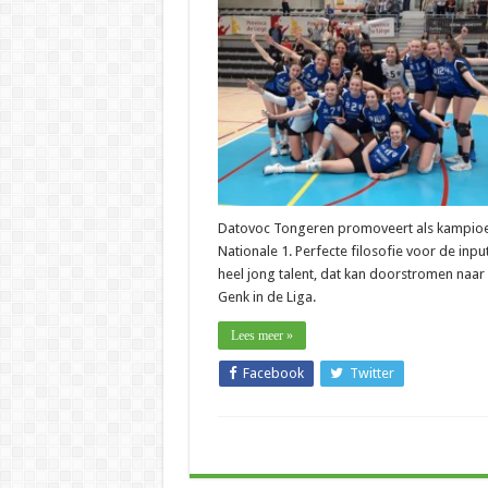
–
Niels
Notelaers
(Datovoc):
“Ideale
kweekpoel
voor
LVL
Genk
in
Liga”
Datovoc Tongeren promoveert als kampio
Nationale 1. Perfecte filosofie voor de inpu
heel jong talent, dat kan doorstromen naar
Genk in de Liga.
Lees meer »
Facebook
Twitter