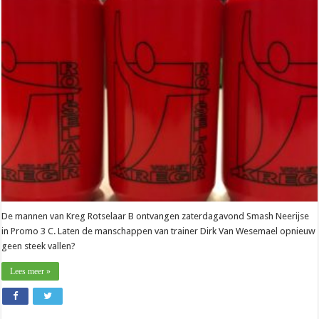
Dirk
Van
Wesemael
(Rotselaar):
“Plezier
gunnen
en
groepsgevoel
versterken”
De mannen van Kreg Rotselaar B ontvangen zaterdagavond Smash Neerijse
in Promo 3 C. Laten de manschappen van trainer Dirk Van Wesemael opnieuw
geen steek vallen?
Lees meer »