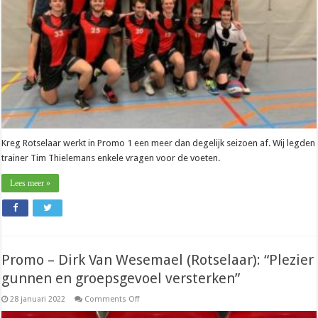
eindronde
is
de
ambitie”
Kreg Rotselaar werkt in Promo 1 een meer dan degelijk seizoen af. Wij legden
trainer Tim Thielemans enkele vragen voor de voeten.
Lees meer »
Promo – Dirk Van Wesemael (Rotselaar): “Plezier
gunnen en groepsgevoel versterken”
on
28 januari 2022
Comments Off
Promo
–