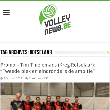
Tag Archives:
Rotselaar
Promo – Tim Thielemans (Kreg Rotselaar):
“Tweede plek en eindronde is de ambitie”
on
9 februari 2022
Comments Off
Promo
–
Tim
Thielemans
(Kreg
Rotselaar):
“Tweede
plek
en