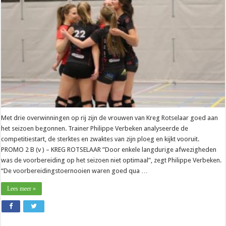
hangt
goed
aan
elkaar”
Met drie overwinningen op rij zijn de vrouwen van Kreg Rotselaar goed aan
het seizoen begonnen. Trainer Philippe Verbeken analyseerde de
competitiestart, de sterktes en zwaktes van zijn ploeg en kijkt vooruit.
PROMO 2 B (v ) – KREG ROTSELAAR ”Door enkele langdurige afwezigheden
was de voorbereiding op het seizoen niet optimaal”, zegt Philippe Verbeken.
“De voorbereidingstoernooien waren goed qua …
Lees meer »