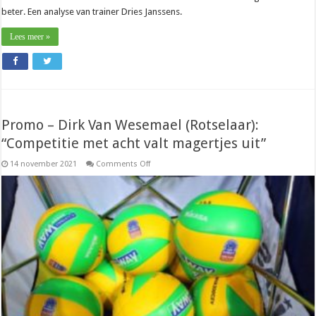
beter. Een analyse van trainer Dries Janssens.
Lees meer »
Promo – Dirk Van Wesemael (Rotselaar):
“Competitie met acht valt magertjes uit”
on
14 november 2021
Comments Off
Promo
–
Dirk
Van
Wesemael
(Rotselaar):
“Competitie
met
acht
valt
magertjes
uit”