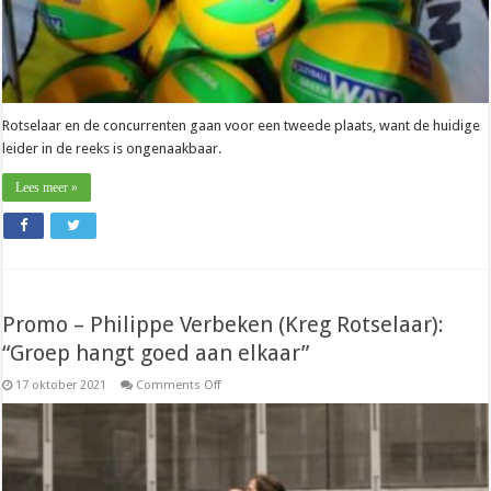
Rotselaar en de concurrenten gaan voor een tweede plaats, want de huidige
leider in de reeks is ongenaakbaar.
Lees meer »
Promo – Philippe Verbeken (Kreg Rotselaar):
“Groep hangt goed aan elkaar”
on
17 oktober 2021
Comments Off
Promo
–
Philippe
Verbeken
(Kreg
Rotselaar):
“Groep