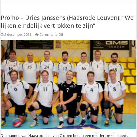
Promo – Dries Janssens (Haasrode Leuven): “We
lijken eindelijk vertrokken te zijn”
on
2 december 2021
Comments Off
Promo
–
Dries
Janssens
(Haasrode
Leuven):
“We
lijken
eindelijk
vertrokken
te
zijn”
De mannen van Haasrode Leuven C doen het na een minder begin steeds