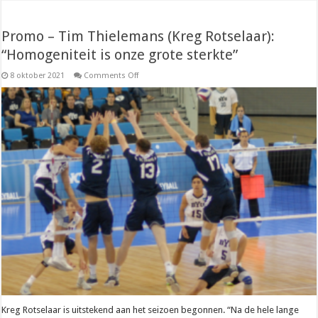
Promo – Tim Thielemans (Kreg Rotselaar):
“Homogeniteit is onze grote sterkte”
on
8 oktober 2021
Comments Off
Promo
–
Tim
Thielemans
(Kreg
Rotselaar):
“Homogeniteit
is
onze
grote
sterkte”
Kreg Rotselaar is uitstekend aan het seizoen begonnen. “Na de hele lange