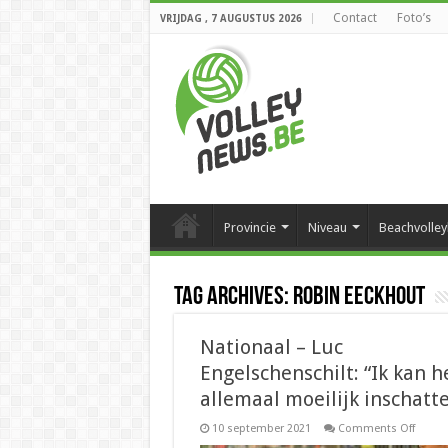
Contact
Foto’s
VRIJDAG , 7 AUGUSTUS 2026
Provincie
Niveau
Beachvolley
Tag Archives:
Robin Eeckhout
Nationaal – Luc
Engelschenschilt: “Ik kan h
allemaal moeilijk inschatt
on
10 september 2021
Comments Off
Nation