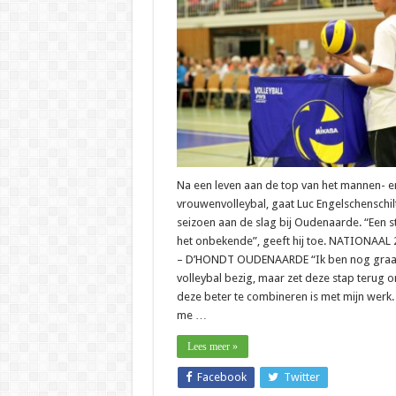
–
Luc
Engels
“Ik
kan
het
allema
moeili
inscha
Na een leven aan de top van het mannen- e
vrouwenvolleybal, gaat Luc Engelschenschilt
seizoen aan de slag bij Oudenaarde. “Een s
het onbekende”, geeft hij toe. NATIONAAL 
– D’HONDT OUDENAARDE “Ik ben nog graa
volleybal bezig, maar zet deze stap terug 
deze beter te combineren is met mijn werk.
me …
Lees meer »
Facebook
Twitter