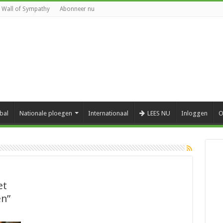
Wall of Sympathy
Abonneer nu
bal
Nationale ploegen
Internationaal
LEES NU
Inloggen
O
et
en”
aal