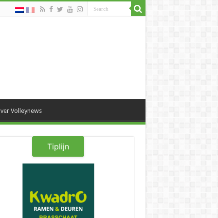
ver Volleynews
Tiplijn