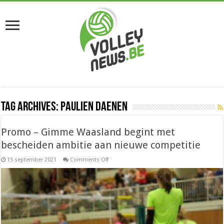
Tag Archives:
Paulien Daenen
Promo – Gimme Waasland begint met
bescheiden ambitie aan nieuwe competitie
on
15 september 2021
Comments Off
Promo
–
Gimme
Waasland
begint
met
bescheiden
ambitie
aan