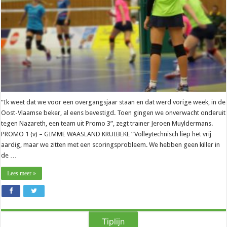
nieuwe
competitie
“Ik weet dat we voor een overgangsjaar staan en dat werd vorige week, in de
Oost-Vlaamse beker, al eens bevestigd. Toen gingen we onverwacht onderuit
tegen Nazareth, een team uit Promo 3”, zegt trainer Jeroen Muyldermans.
PROMO 1 (v) – GIMME WAASLAND KRUIBEKE “Volleytechnisch liep het vrij
aardig, maar we zitten met een scoringsprobleem. We hebben geen killer in
de …
Lees meer »
Tiplijn