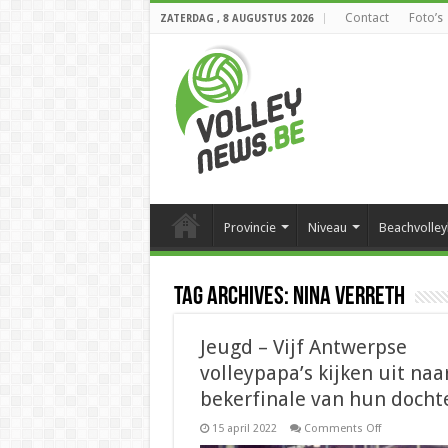
Contact
Foto’s
ZATERDAG , 8 AUGUSTUS 2026
Provincie
Niveau
Beachvolley
Tag Archives:
Nina Verreth
Jeugd – Vijf Antwerpse
volleypapa’s kijken uit naa
bekerfinale van hun docht
on
15 april 2022
Comments Off
Jeugd