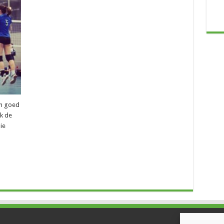
en goed
ok de
ie