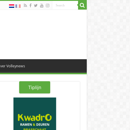
ver Volleynews
Tiplijn