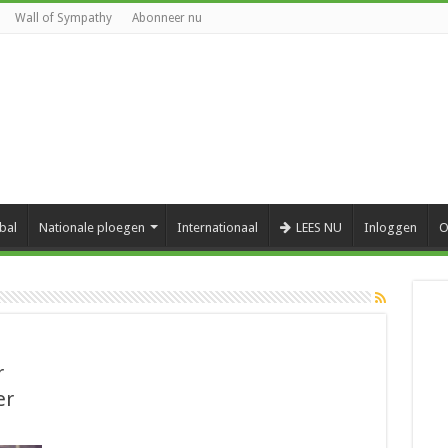
Wall of Sympathy
Abonneer nu
bal
Nationale ploegen
Internationaal
LEES NU
Inloggen
O
r
er