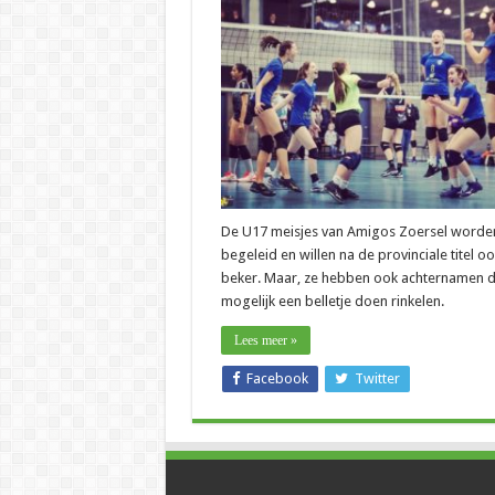
–
Vijf
Antwerpse
volleypapa’s
kijken
uit
naar
bekerfinale
van
hun
dochter
De U17 meisjes van Amigos Zoersel word
begeleid en willen na de provinciale titel o
beker. Maar, ze hebben ook achternamen d
mogelijk een belletje doen rinkelen.
Lees meer »
Facebook
Twitter