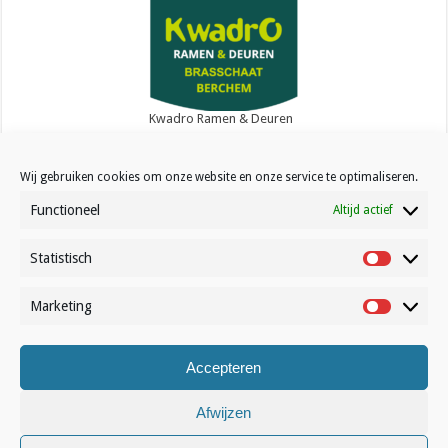
Kwadro Ramen & Deuren
Wij gebruiken cookies om onze website en onze service te optimaliseren.
Functioneel
Altijd actief
Statistisch
Contact
Statistisc
Over Volleynews
Marketing
Marketin
Abonneer nu
Accepteren
© Volleynews.be
2026
Algemene voorwaarden
|
Privacy
|
Cookies
|
Disclaimer
Afwijzen