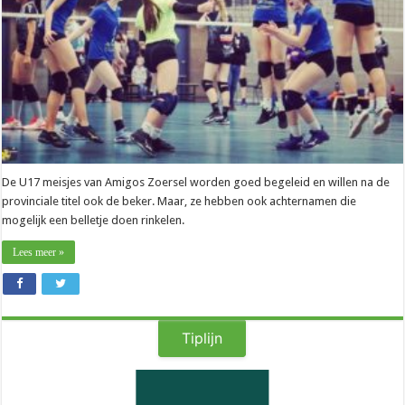
van
hun
dochter
De U17 meisjes van Amigos Zoersel worden goed begeleid en willen na de
provinciale titel ook de beker. Maar, ze hebben ook achternamen die
mogelijk een belletje doen rinkelen.
Lees meer »
Tiplijn