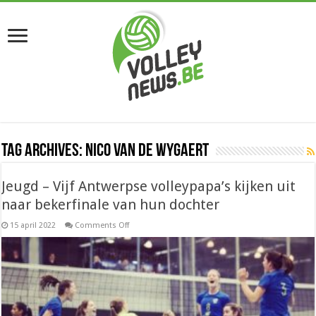
Tag Archives:
Nico Van de Wygaert
Jeugd – Vijf Antwerpse volleypapa’s kijken uit
naar bekerfinale van hun dochter
on
15 april 2022
Comments Off
Jeugd
–
Vijf
Antwerpse
volleypapa’s
kijken
uit
naar
bekerfinale