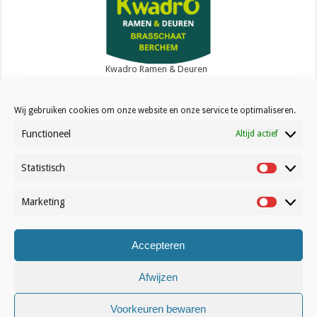
Kwadro Ramen & Deuren
Wij gebruiken cookies om onze website en onze service te optimaliseren.
Functioneel
Altijd actief
Statistisch
Contact
Statistisc
Over Volleynews
Marketing
Marketin
Abonneer nu
Accepteren
© Volleynews.be
2026
Algemene voorwaarden
|
Privacy
|
Cookies
|
Disclaimer
Afwijzen
Nederlands
Voorkeuren bewaren