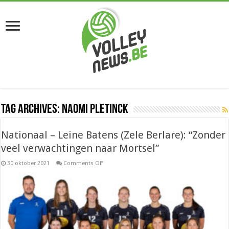
Tag Archives:
Naomi Pletinck
Nationaal – Leine Batens (Zele Berlare): “Zonder
veel verwachtingen naar Mortsel”
on
30 oktober 2021
Comments Off
Nationaal
–
Leine
Batens
(Zele
Berlare):
“Zonder
veel
verwachtingen