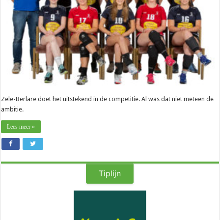
naar
Mortsel”
Zele-Berlare doet het uitstekend in de competitie. Al was dat niet meteen de
ambitie.
Lees meer »
Tiplijn