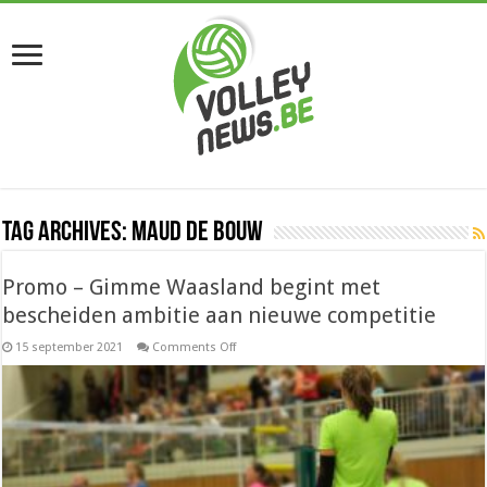
Tag Archives:
Maud De Bouw
Promo – Gimme Waasland begint met
bescheiden ambitie aan nieuwe competitie
on
15 september 2021
Comments Off
Promo
–
Gimme
Waasland
begint
met
bescheiden
ambitie
aan