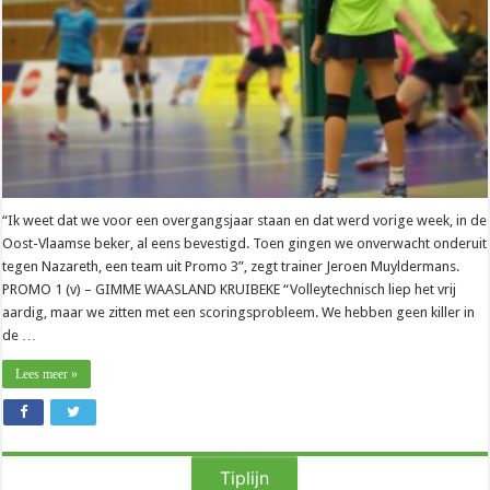
nieuwe
competitie
“Ik weet dat we voor een overgangsjaar staan en dat werd vorige week, in de
Oost-Vlaamse beker, al eens bevestigd. Toen gingen we onverwacht onderuit
tegen Nazareth, een team uit Promo 3”, zegt trainer Jeroen Muyldermans.
PROMO 1 (v) – GIMME WAASLAND KRUIBEKE “Volleytechnisch liep het vrij
aardig, maar we zitten met een scoringsprobleem. We hebben geen killer in
de …
Lees meer »
Tiplijn