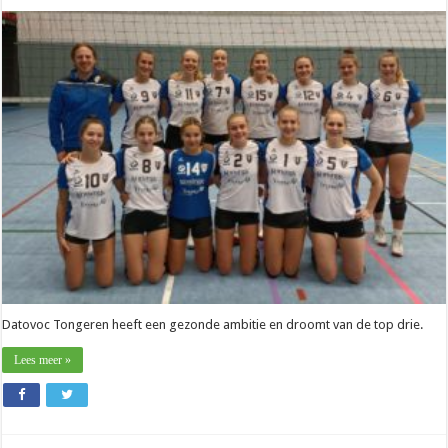
Nationaal
–
Niels
Notelaers
(Datovoc):
“Ik
train
een
jonge
bende
toffe
dames“
Datovoc Tongeren heeft een gezonde ambitie en droomt van de top drie.
Lees meer »