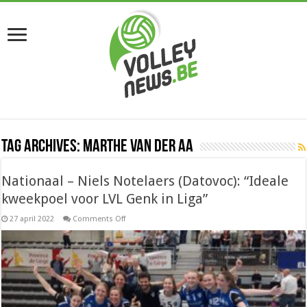
Tag Archives:
Marthe Van der Aa
Nationaal – Niels Notelaers (Datovoc): “Ideale
kweekpoel voor LVL Genk in Liga”
on
27 april 2022
Comments Off
Nationaal
–
Niels
Notelaers
(Datovoc):
“Ideale
kweekpoel
voor
LVL