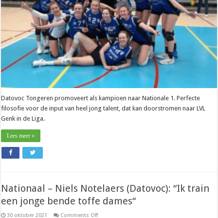
Genk
in
Liga”
Datovoc Tongeren promoveert als kampioen naar Nationale 1. Perfecte
filosofie voor de input van heel jong talent, dat kan doorstromen naar LVL
Genk in de Liga.
Lees meer »
Nationaal – Niels Notelaers (Datovoc): “Ik train
een jonge bende toffe dames“
on
30 oktober 2021
Comments Off