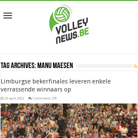
Tag Archives:
Manu Maesen
Limburgse bekerfinales leveren enkele
verrassende winnaars op
on
20 april 2022
Comments Off
Limburgse
bekerfinales
leveren
enkele
verrassende
winnaars
op