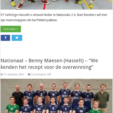
VT SafeSign Hasselt is virtueel leider in Nationale 2 A. Bart Renders wil met
zijn manschappen de herfsttitel pakken.
Lees meer »
Nationaal – Benny Maesen (Hasselt) – “We
kenden het recept voor de overwinning”
on
11 oktober 2021
Comments Off
Nationaal
–
Benny
Maesen
(Hasselt)
–
“We
kenden
het
recept
voor