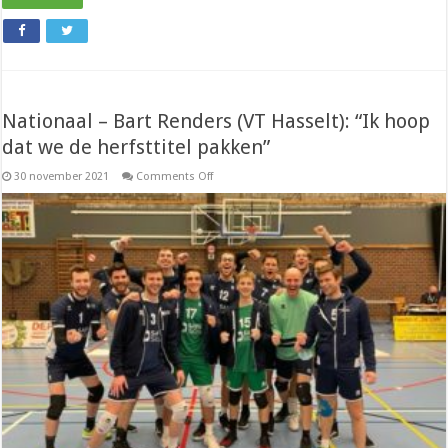
Nationaal – Bart Renders (VT Hasselt): “Ik hoop
dat we de herfsttitel pakken”
on
30 november 2021
Comments Off
Nationaal
–
Bart
Renders
(VT
Hasselt):
“Ik
hoop
dat
we
de
herfsttitel
pakken”