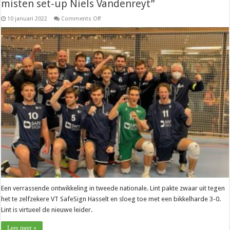
misten set-up Niels Vandenreyt”
on
10 januari 2022
Comments Off
Nationaal
–
Benny
Maesen
(Hasselt):
“We
misten
set-
up
Niels
Vandenreyt”
Een verrassende ontwikkeling in tweede nationale. Lint pakte zwaar uit tegen
het te zelfzekere VT SafeSign Hasselt en sloeg toe met een bikkelharde 3-0.
Lint is virtueel de nieuwe leider.
Lees meer »