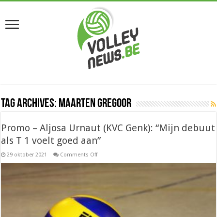
Tag Archives:
Maarten Gregoor
Promo – Aljosa Urnaut (KVC Genk): “Mijn debuut
als T 1 voelt goed aan”
on
29 oktober 2021
Comments Off
Promo
–
Aljosa
Urnaut
(KVC
Genk):
“Mijn
debuut
als