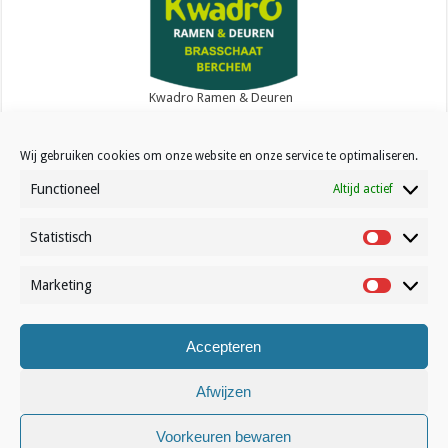
Kwadro Ramen & Deuren
Wij gebruiken cookies om onze website en onze service te optimaliseren.
Functioneel
Altijd actief
Statistisch
Contact
Statistisc
Over Volleynews
Marketing
Marketin
Abonneer nu
Accepteren
© Volleynews.be
2026
Algemene voorwaarden
|
Privacy
|
Cookies
|
Disclaimer
Afwijzen
Nederlands
Voorkeuren bewaren