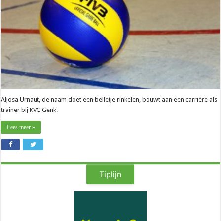
T
1
voelt
goed
aan”
Aljosa Urnaut, de naam doet een belletje rinkelen, bouwt aan een carrière als
trainer bij KVC Genk.
Lees meer »
Tiplijn