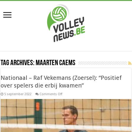
Tag Archives:
Maarten Caems
Nationaal – Raf Vekemans (Zoersel): “Positief
over spelers die erbij kwamen”
on
5 september 2022
Comments Off
Nationaal
–
Raf
Vekemans
(Zoersel):
“Positief
over
spelers
die