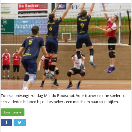
Nationaal
–
Jorrit
Jespers
(Zoersel):
“Leuk
weerzien
met
ex-
club
Mendo”
Zoersel ontvangt zondag Mendo Booischot. Voor trainer en drie spelers die
een verleden hebben bij de bezoekers een match om naar uit te kijken.
Lees meer »