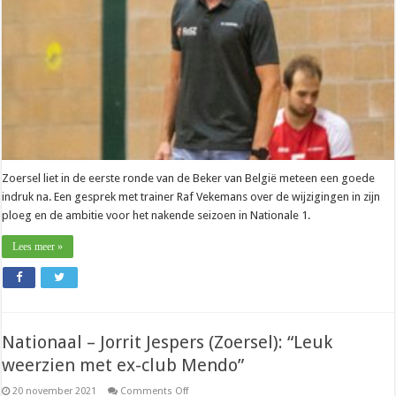
erbij
kwamen”
Zoersel liet in de eerste ronde van de Beker van België meteen een goede
indruk na. Een gesprek met trainer Raf Vekemans over de wijzigingen in zijn
ploeg en de ambitie voor het nakende seizoen in Nationale 1.
Lees meer »
Nationaal – Jorrit Jespers (Zoersel): “Leuk
weerzien met ex-club Mendo”
on
20 november 2021
Comments Off