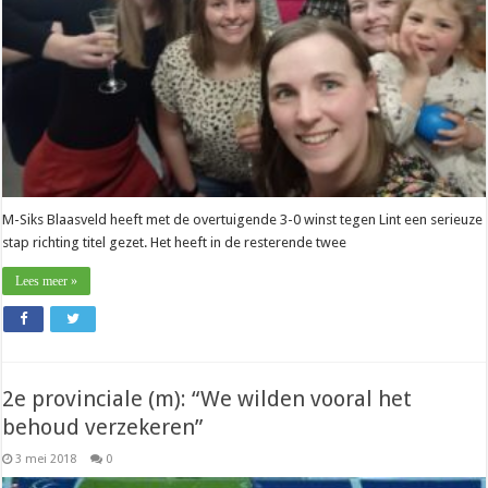
is
nu
heel
dichtbij”
M-Siks Blaasveld heeft met de overtuigende 3-0 winst tegen Lint een serieuze
stap richting titel gezet. Het heeft in de resterende twee
Lees meer »
2e provinciale (m): “We wilden vooral het
behoud verzekeren”
3 mei 2018
0