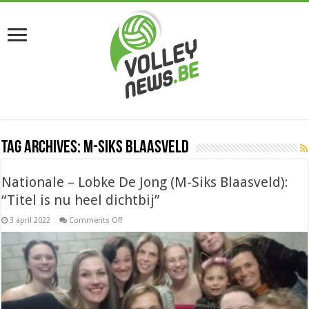
Tag Archives:
M-Siks Blaasveld
Nationale – Lobke De Jong (M-Siks Blaasveld):
“Titel is nu heel dichtbij”
on
3 april 2022
Comments Off
Nationale
–
Lobke
De
Jong
(M-
Siks
Blaasveld):
“Titel