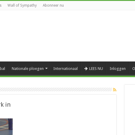
s
Wall of Sympathy
Abonneer nu
bal
Nationale ploegen
Internationaal
LEES NU
Inloggen
O
k in