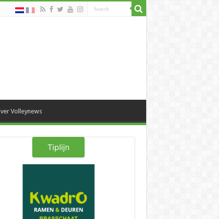
ver Volleynews
Tiplijn