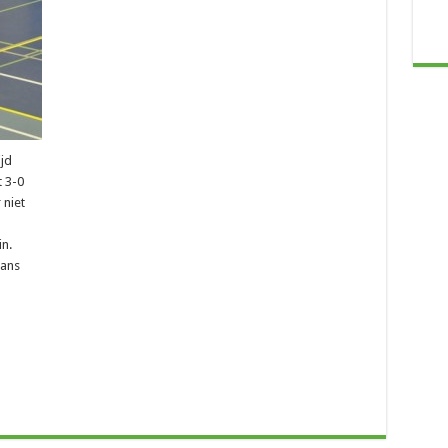
jd
 3-0
 niet
n.
tans