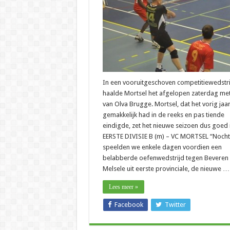
In een vooruitgeschoven competitiewedstri
haalde Mortsel het afgelopen zaterdag met
van Olva Brugge. Mortsel, dat het vorig jaar
gemakkelijk had in de reeks en pas tiende
eindigde, zet het nieuwe seizoen dus goed i
EERSTE DIVISIE B (m) – VC MORTSEL “Noch
speelden we enkele dagen voordien een
belabberde oefenwedstrijd tegen Beveren
Melsele uit eerste provinciale, de nieuwe …
Lees meer »
Facebook
Twitter