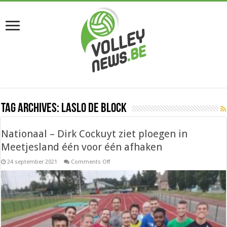
Tag Archives:
Laslo De Block
Nationaal – Dirk Cockuyt ziet ploegen in
Meetjesland één voor één afhaken
on
24 september 2021
Comments Off
Nationaal
–
Dirk
Cockuyt
ziet
ploegen
in
Meetjesland
één