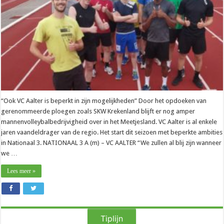
voor
één
afhaken
“Ook VC Aalter is beperkt in zijn mogelijkheden” Door het opdoeken van
gerenommeerde ploegen zoals SKW Krekenland blijft er nog amper
mannenvolleybalbedrijvigheid over in het Meetjesland. VC Aalter is al enkele
jaren vaandeldrager van de regio. Het start dit seizoen met beperkte ambities
in Nationaal 3. NATIONAAL 3 A (m) – VC AALTER “We zullen al blij zijn wanneer
we …
Lees meer »
Tiplijn