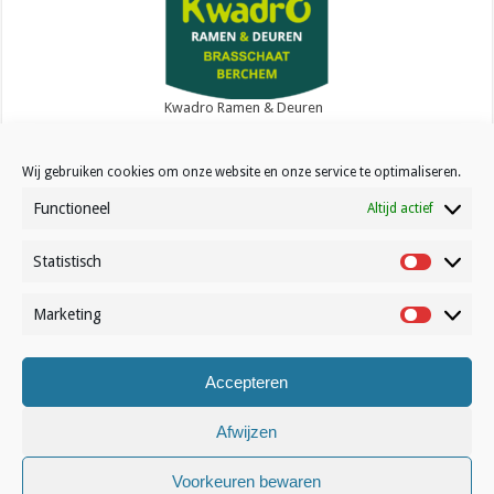
Kwadro Ramen & Deuren
Wij gebruiken cookies om onze website en onze service te optimaliseren.
Functioneel
Altijd actief
Statistisch
Contact
Statistisc
Over Volleynews
Marketing
Marketin
Abonneer nu
Accepteren
© Volleynews.be
2026
Algemene voorwaarden
|
Privacy
|
Cookies
|
Disclaimer
Afwijzen
Nederlands
Voorkeuren bewaren