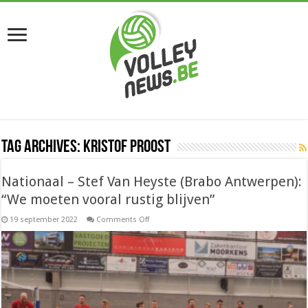
Tag Archives:
Kristof Proost
Nationaal – Stef Van Heyste (Brabo Antwerpen):
“We moeten vooral rustig blijven”
on
19 september 2022
Comments Off
Nationaal
–
Stef
Van
Heyste
(Brabo
Antwerpen):
“We
moeten