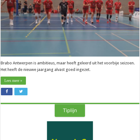
vooral
rustig
blijven”
Brabo Antwerpen is ambitieus, maar heeft geleerd uit het voorbije seizoen.
Het heeft de nieuwe jaargang alvast goed ingezet.
Lees meer »
Tiplijn