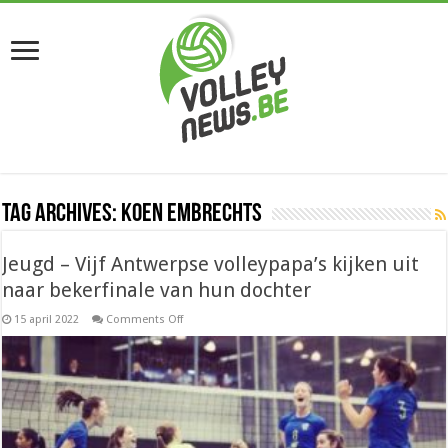
Tag Archives:
Koen Embrechts
Jeugd – Vijf Antwerpse volleypapa’s kijken uit
naar bekerfinale van hun dochter
on
15 april 2022
Comments Off
Jeugd
–
Vijf
Antwerpse
volleypapa’s
kijken
uit
naar
bekerfinale