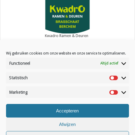
Kwadro Ramen & Deuren
Wij gebruiken cookies om onze website en onze service te optimaliseren.
Functioneel
Altijd actief
Statistisch
Contact
Statistisc
Over Volleynews
Marketing
Marketin
Abonneer nu
Accepteren
© Volleynews.be
2026
Algemene voorwaarden
|
Privacy
|
Cookies
|
Disclaimer
Afwijzen