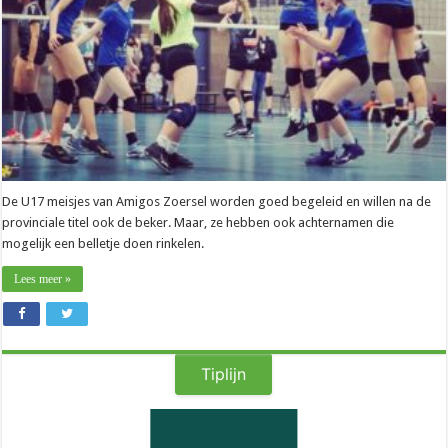
van
hun
dochter
De U17 meisjes van Amigos Zoersel worden goed begeleid en willen na de
provinciale titel ook de beker. Maar, ze hebben ook achternamen die
mogelijk een belletje doen rinkelen.
Lees meer »
Tiplijn