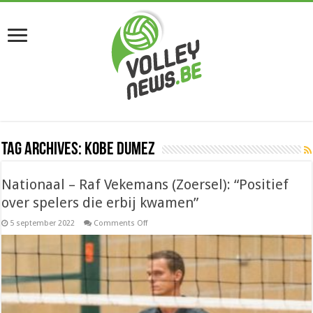
Tag Archives:
Kobe Dumez
Nationaal – Raf Vekemans (Zoersel): “Positief
over spelers die erbij kwamen”
on
5 september 2022
Comments Off
Nationaal
–
Raf
Vekemans
(Zoersel):
“Positief
over
spelers
die