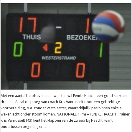
Nationaal
–
Kris
Vanrusselt
(Haacht):
“Beginnen
met
jonge
ploeg
aan
nieuw
verhaal”
Met een aantal beloftevolle aanwinsten wil Feniks Haacht een goed seizoen
draaien. Al zal de ploeg van coach Kris Vanrusselt door een gebrekkige
voorbereiding, o.a. zonder vaste setter, waarschijnlijk pas binnen enkele
weken echt onder stoom komen. NATIONALE 1 (m) – FENIKS HAACHT Trainer
Kris Vanrusselt (43) kent het klappen van de zweep bij Haacht, want
ondertussen begint hij er …