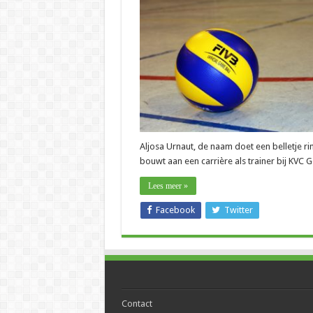
–
Aljosa
Urnaut
(KVC
Genk):
“Mijn
debuut
als
T
1
voelt
goed
aan”
Aljosa Urnaut, de naam doet een belletje ri
bouwt aan een carrière als trainer bij KVC G
Lees meer »
Facebook
Twitter
Contact