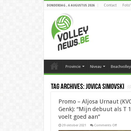
Contact
Foto’
DONDERDAG , 6 AUGUSTUS 2026
Provincie
Niveau
Beachvolley
Tag Archives:
Jovica Simovski
Promo – Aljosa Urnaut (KV
Genk): “Mijn debuut als T 
voelt goed aan”
on
29 oktober 2021
Comments Off
Promo