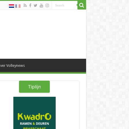
ver Volleynews
Tiplijn