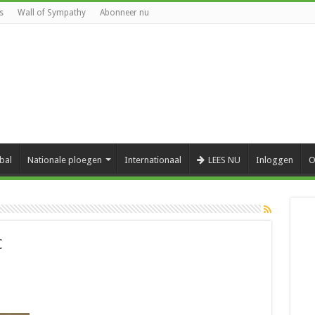
s
Wall of Sympathy
Abonneer nu
bal
Nationale ploegen
Internationaal
LEES NU
Inloggen
O
C
1