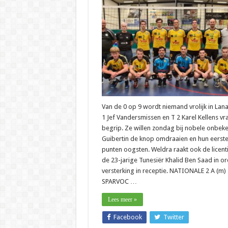
Van de 0 op 9 wordt niemand vrolijk in Lana
1 Jef Vandersmissen en T 2 Karel Kellens v
begrip. Ze willen zondag bij nobele onbek
Guibertin de knop omdraaien en hun eerst
punten oogsten. Weldra raakt ook de licent
de 23-jarige Tunesiër Khalid Ben Saad in or
versterking in receptie. NATIONALE 2 A (m) 
SPARVOC …
Lees meer »
Facebook
Twitter