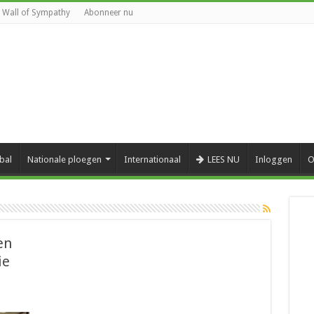
Wall of Sympathy
Abonneer nu
bal
Nationale ploegen
Internationaal
LEES NU
Inloggen
O
en
ie