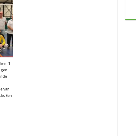
ken. T
ragen
ende
e
ie van
de. Een
–