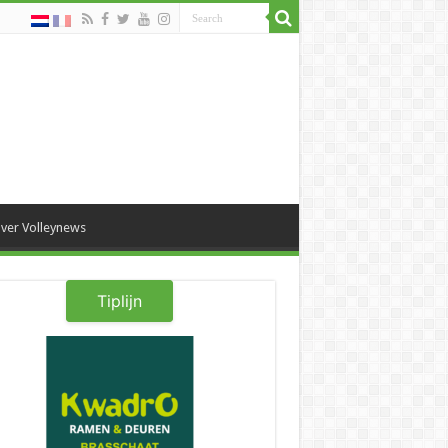
ver Volleynews
Tiplijn