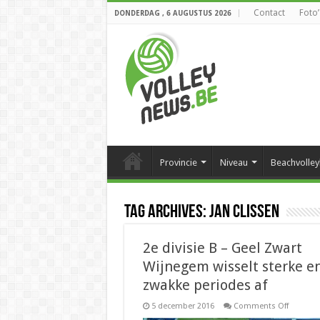
Contact
Foto’
DONDERDAG , 6 AUGUSTUS 2026
Provincie
Niveau
Beachvolley
Tag Archives:
Jan Clissen
2e divisie B – Geel Zwart
Wijnegem wisselt sterke e
zwakke periodes af
on
5 december 2016
Comments Off
2e