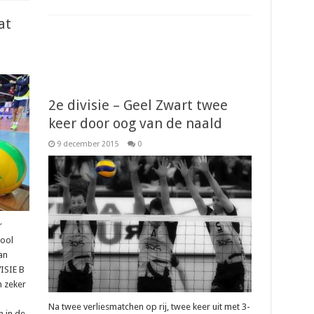
at
2e divisie – Geel Zwart twee
keer door oog van de naald
9 december 2015
0
r
hool
an
VISIE B
 zeker
Na twee verliesmatchen op rij, twee keer uit met 3-
n in de