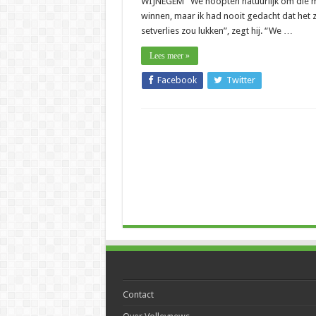
WIJNEGEM “We hoopten natuurlijk om die m
winnen, maar ik had nooit gedacht dat het 
setverlies zou lukken”, zegt hij. “We …
Lees meer »
Facebook
Twitter
Contact