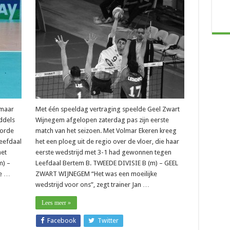
m
s
 maar
Met één speeldag vertraging speelde Geel Zwart
iddels
Wijnegem afgelopen zaterdag pas zijn eerste
oorde
match van het seizoen. Met Volmar Ekeren kreeg
Leefdaal
het een ploeg uit de regio over de vloer, die haar
het
eerste wedstrijd met 3-1 had gewonnen tegen
m) –
Leefdaal Bertem B. TWEEDE DIVISIE B (m) – GEEL
e …
ZWART WIJNEGEM “Het was een moeilijke
wedstrijd voor ons”, zegt trainer Jan …
Lees meer »
Facebook
Twitter