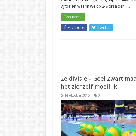
vijfde set waarin we op 2-8 draaiden. …
Lees meer »
Facebook
Twitter
2e divisie – Geel Zwart ma
het zichzelf moeilijk
14 oktober 2015
0