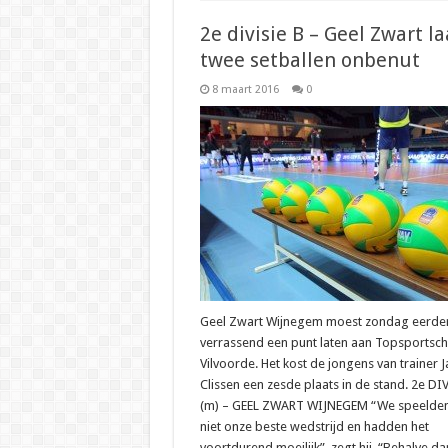
2e divisie B – Geel Zwart la
twee setballen onbenut
8 maart 2016
0
Geel Zwart Wijnegem moest zondag eerde
verrassend een punt laten aan Topsportsc
Vilvoorde. Het kost de jongens van trainer J
Clissen een zesde plaats in de stand. 2e DI
(m) – GEEL ZWART WIJNEGEM “We speelden
niet onze beste wedstrijd en hadden het
voortdurend moeilijk”, zegt hij. “Behalve da