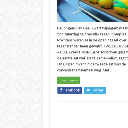
De jongens van Geel Zwart Wijnegem maak
zich zaterdag zelf moeilijk tegen Olympia H
Nochtans waren ze in de openingsset over
tegenstander heen gewalst. TWEEDE DIVISI
– GEEL ZWART WIJNEGEM “Misschien ging he
de eerste set wel iets té gemakkelijk”, zegt 
Jan Clissen, “want in de tweede set was de
concentratie helemaal weg. Met …
Lees meer »
Facebook
Twitter