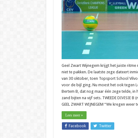
divisie
B
–
Geel
Zwart
Wijnege
wisselt
sterke
en
zwakke
periode
af
Geel Zwart Wijnegem krijgt het juiste ritme
niet te pakken. De laatste zege dateert inm
van 30 oktober, toen Topsport School Vilv
voor de bijl ging. Nu moest het ook tegen 
Bertem B, dat nog maar één zege telde, in 
zand bijten na vijf sets. TWEEDE DIVISIE B (
GEEL ZWART WIJNEGEM “We kregen weer t
Lees meer »
Facebook
Twitter