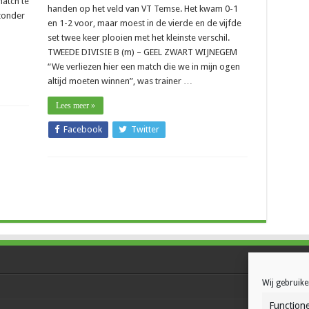
atch te
handen op het veld van VT Temse. Het kwam 0-1
zonder
en 1-2 voor, maar moest in de vierde en de vijfde
set twee keer plooien met het kleinste verschil.
TWEEDE DIVISIE B (m) – GEEL ZWART WIJNEGEM
“We verliezen hier een match die we in mijn ogen
altijd moeten winnen”, was trainer …
Lees meer »
Facebook
Twitter
Wij gebruike
Functione