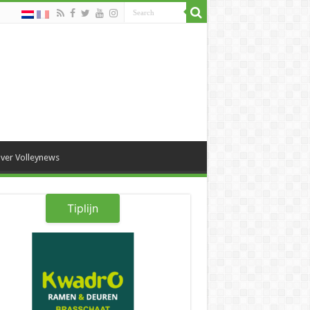
ver Volleynews
Tiplijn