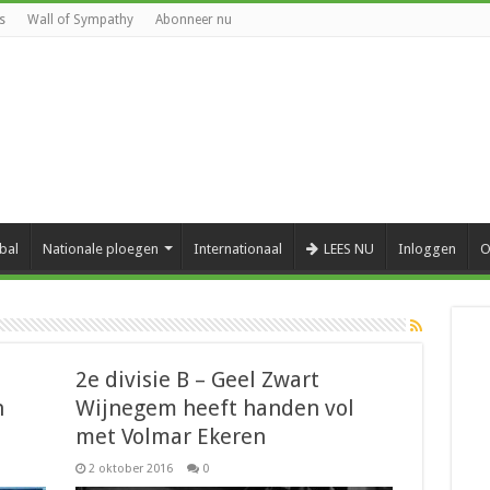
s
Wall of Sympathy
Abonneer nu
bal
Nationale ploegen
Internationaal
LEES NU
Inloggen
O
2e divisie B – Geel Zwart
n
Wijnegem heeft handen vol
met Volmar Ekeren
2 oktober 2016
0