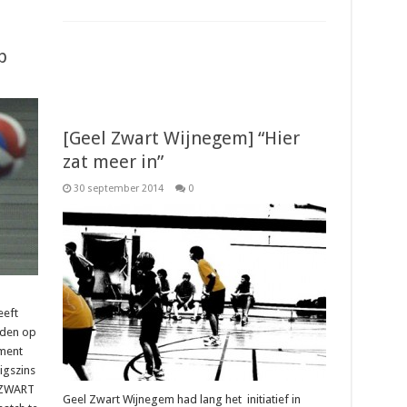
p
[Geel Zwart Wijnegem] “Hier
zat meer in”
30 september 2014
0
eeft
eden op
ement
igszins
L ZWART
Geel Zwart Wijnegem had lang het initiatief in