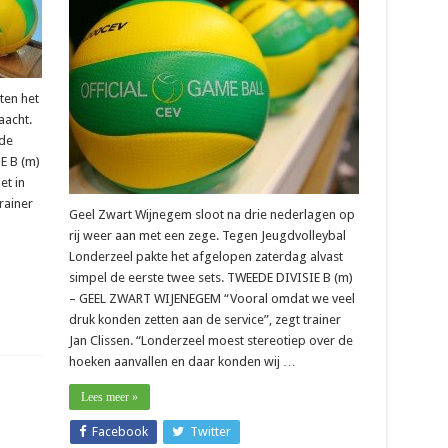
ten het
aacht.
 de
E B (m)
t in
trainer
Geel Zwart Wijnegem sloot na drie nederlagen op
rij weer aan met een zege. Tegen Jeugdvolleybal
Londerzeel pakte het afgelopen zaterdag alvast
simpel de eerste twee sets. TWEEDE DIVISIE B (m)
– GEEL ZWART WIJENEGEM “Vooral omdat we veel
druk konden zetten aan de service”, zegt trainer
Jan Clissen. “Londerzeel moest stereotiep over de
hoeken aanvallen en daar konden wij …
Lees meer »
Facebook
Twitter