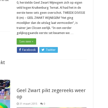
0, herstelde Geel Zwart Wijnegem zich op eigen
veld tegen Kruikenburg Ternat. Al had het in de
eerste twee sets geen overschot. TWEEDE DIVISIE
B (m) – GEEL ZWART WIJNEGEM “Het ging
moeilijker dan de uitslag laat vermoeden”, is
trainer Jan Clissen eerlijk. “In een eerder
gelijkopgaande eerste set kwamen we …
Lees meer »
Facebook
Twitter
akt
Geel Zwart pikt zegereeks weer
op
31 maart 2015
0