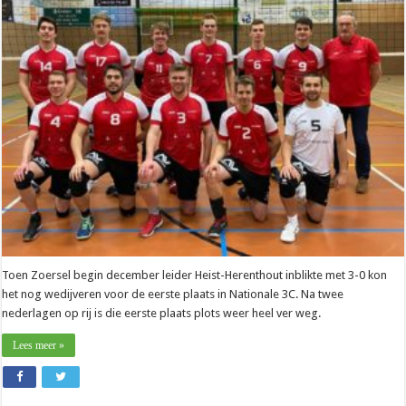
Ludo
Van
den
Brande
(Zoersel):
“We
zijn
er
nog
niet”
Toen Zoersel begin december leider Heist-Herenthout inblikte met 3-0 kon
het nog wedijveren voor de eerste plaats in Nationale 3C. Na twee
nederlagen op rij is die eerste plaats plots weer heel ver weg.
Lees meer »