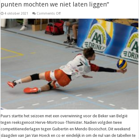
punten mochten we niet laten liggen”
on
4 oktober 2021
Comments Off
Nationaal
–
Jan
Van
Hoeck
(Puurs):
“Deze
drie
punten
mochten
we
niet
laten
liggen”
Puurs startte het seizoen met een overwinning voor de Beker van België
tegen reeksgenoot Herve-Mortroux-Thimister. Nadien volgden twee
competitienederlagen tegen Guibertin en Mendo Booischot. Dit weekend
slaagden van Jan Van Hoeck en co er eindelijk in om de nul van de tabellen te