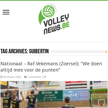
Tag Archives:
guibertin
Nationaal – Raf Vekemans (Zoersel): “We doen
altijd mee voor de punten”
on
30 maart 2022
Comments Off
Nationaal
–
Raf
Vekemans
(Zoersel):
“We
doen
altijd
mee