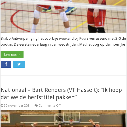
Brabo Antwerpen ging het voorbije weekend bij Puurs verrassend met 3-0 de
boot in. De eerste nederlaag in tien wedstrijden. Met het oog op de moeilijke
Lees meer »
Nationaal – Bart Renders (VT Hasselt): “Ik hoop
dat we de herfsttitel pakken”
on
30 november 2021
Comments Off
Nationaal
–
Bart
Renders
(VT