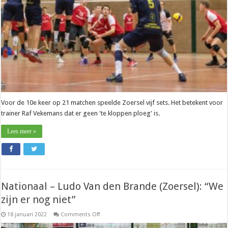
voor
de
punten”
Voor de 10e keer op 21 matchen speelde Zoersel vijf sets. Het betekent voor
trainer Raf Vekemans dat er geen 'te kloppen ploeg' is.
Lees meer »
Nationaal – Ludo Van den Brande (Zoersel): “We
zijn er nog niet”
on
18 januari 2022
Comments Off
Nationaal
–