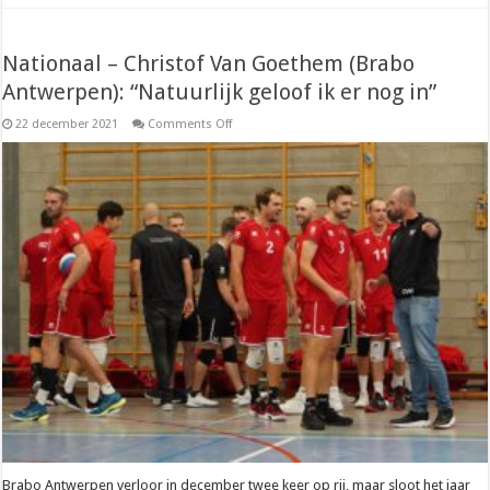
Nationaal – Christof Van Goethem (Brabo
Antwerpen): “Natuurlijk geloof ik er nog in”
on
22 december 2021
Comments Off
Nationaal
–
Christof
Van
Goethem
(Brabo
Antwerpen):
“Natuurlijk
geloof
ik
er
nog
in”
Brabo Antwerpen verloor in december twee keer op rij, maar sloot het jaar