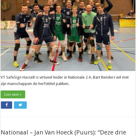
Hasselt):
“Ik
hoop
dat
we
de
herfsttitel
pakken”
VT SafeSign Hasselt is virtueel leider in Nationale 2 A. Bart Renders wil met
zijn manschappen de herfsttitel pakken.
Lees meer »
Nationaal – Jan Van Hoeck (Puurs): “Deze drie