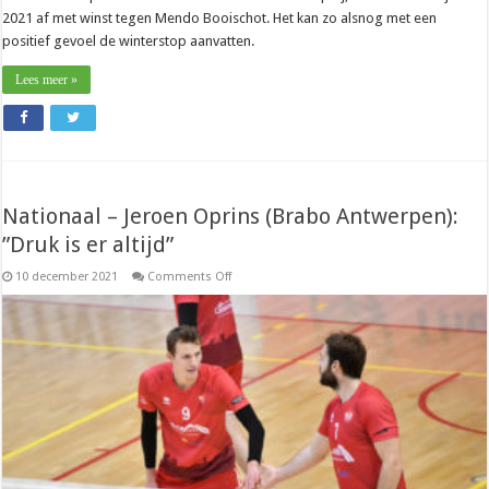
2021 af met winst tegen Mendo Booischot. Het kan zo alsnog met een
positief gevoel de winterstop aanvatten.
Lees meer »
Nationaal – Jeroen Oprins (Brabo Antwerpen):
”Druk is er altijd”
on
10 december 2021
Comments Off
Nationaal
–
Jeroen
Oprins
(Brabo
Antwerpen):
”Druk
is
er
altijd”