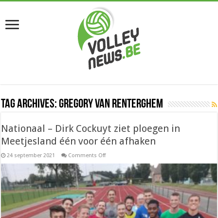
Tag Archives:
Gregory Van Renterghem
Nationaal – Dirk Cockuyt ziet ploegen in
Meetjesland één voor één afhaken
on
24 september 2021
Comments Off
Nationaal
–
Dirk
Cockuyt
ziet
ploegen
in
Meetjesland
één