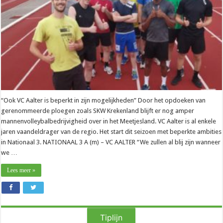
voor
één
afhaken
“Ook VC Aalter is beperkt in zijn mogelijkheden” Door het opdoeken van
gerenommeerde ploegen zoals SKW Krekenland blijft er nog amper
mannenvolleybalbedrijvigheid over in het Meetjesland. VC Aalter is al enkele
jaren vaandeldrager van de regio. Het start dit seizoen met beperkte ambities
in Nationaal 3. NATIONAAL 3 A (m) – VC AALTER “We zullen al blij zijn wanneer
we …
Lees meer »
Tiplijn