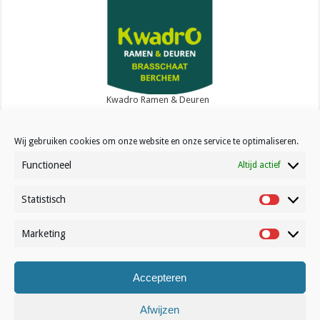
Kwadro Ramen & Deuren
Wij gebruiken cookies om onze website en onze service te optimaliseren.
Functioneel
Altijd actief
Statistisch
Contact
Statistisc
Over Volleynews
Marketing
Marketin
Abonneer nu
Accepteren
© Volleynews.be
2026
Algemene voorwaarden
|
Privacy
|
Cookies
|
Disclaimer
Afwijzen