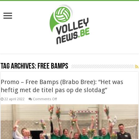
Tag Archives:
Free Bamps
Promo – Free Bamps (Brabo Bree): “Het was
heftig met de titel pas op de slotdag”
on
22 april 2022
Comments Off
Promo
–
Free
Bamps
(Brabo
Bree):
“Het
was
heftig