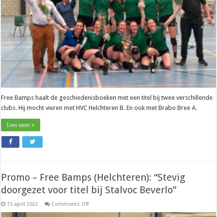
met
de
titel
pas
op
de
slotdag”
Free Bamps haalt de geschiedenisboeken met een titel bij twee verschillende
clubs. Hij mocht vieren met HVC Helchteren B. En ook met Brabo Bree A.
Lees meer »
Promo – Free Bamps (Helchteren): “Stevig
doorgezet voor titel bij Stalvoc Beverlo”
on
15 april 2022
Comments Off
Promo
–