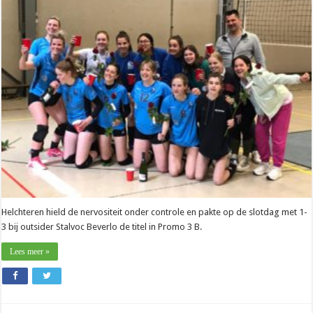
Free
Bamps
(Helchteren):
“Stevig
doorgezet
voor
titel
bij
Stalvoc
Beverlo”
Helchteren hield de nervositeit onder controle en pakte op de slotdag met 1-
3 bij outsider Stalvoc Beverlo de titel in Promo 3 B.
Lees meer »