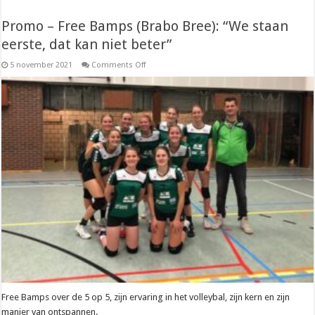
Promo – Free Bamps (Brabo Bree): “We staan
eerste, dat kan niet beter”
on
5 november 2021
Comments Off
Promo
–
Free
Bamps
(Brabo
Bree):
“We
staan
eerste,
dat
kan
niet
beter”
Free Bamps over de 5 op 5, zijn ervaring in het volleybal, zijn kern en zijn
manier van ontspannen.