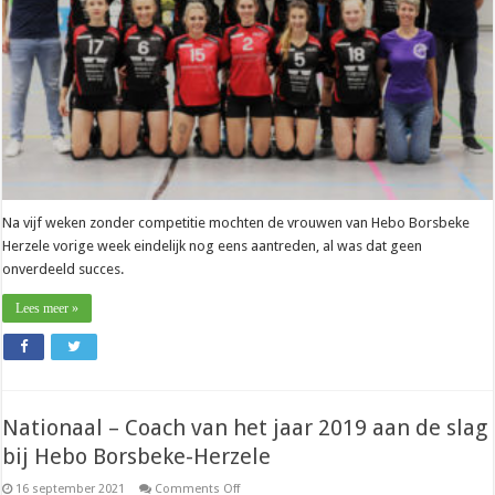
is”
Na vijf weken zonder competitie mochten de vrouwen van Hebo Borsbeke
Herzele vorige week eindelijk nog eens aantreden, al was dat geen
onverdeeld succes.
Lees meer »
Nationaal – Coach van het jaar 2019 aan de slag
bij Hebo Borsbeke-Herzele
on
16 september 2021
Comments Off