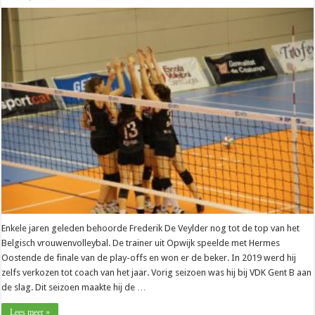
Nationaal
–
Coach
van
het
jaar
2019
aan
de
slag
bij
Hebo
Borsbeke-
Herzele
Enkele jaren geleden behoorde Frederik De Veylder nog tot de top van het
Belgisch vrouwenvolleybal. De trainer uit Opwijk speelde met Hermes
Oostende de finale van de play-offs en won er de beker. In 2019 werd hij
zelfs verkozen tot coach van het jaar. Vorig seizoen was hij bij VDK Gent B aan
de slag. Dit seizoen maakte hij de …
Lees meer »