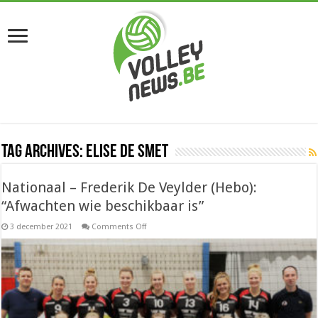
Tag Archives:
Elise De Smet
Nationaal – Frederik De Veylder (Hebo):
“Afwachten wie beschikbaar is”
on
3 december 2021
Comments Off
Nationaal
–
Frederik
De
Veylder
(Hebo):
“Afwachten
wie
beschikbaar