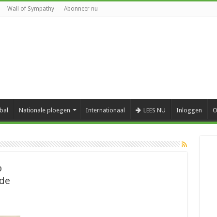
Wall of Sympathy
Abonneer nu
bal
Nationale ploegen
Internationaal
LEES NU
Inloggen
O
o
 de