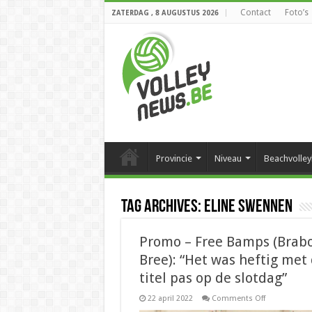
Contact
Foto’s
ZATERDAG , 8 AUGUSTUS 2026
Provincie
Niveau
Beachvolley
Tag Archives:
Eline Swennen
Promo – Free Bamps (Brab
Bree): “Het was heftig met
titel pas op de slotdag”
on
22 april 2022
Comments Off
Promo