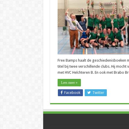
–
Free
Bamps
(Brabo
Bree):
“Het
was
heftig
met
de
titel
pas
op
de
slotdag”
Free Bamps haalt de geschiedenisboeken 
titel bij twee verschillende clubs. Hij mocht 
met HVC Helchteren B. En ook met Brabo Br
Lees meer »
Facebook
Twitter