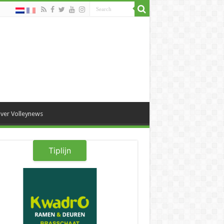
ver Volleynews
Tiplijn