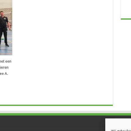
met een
vieren
ee A.